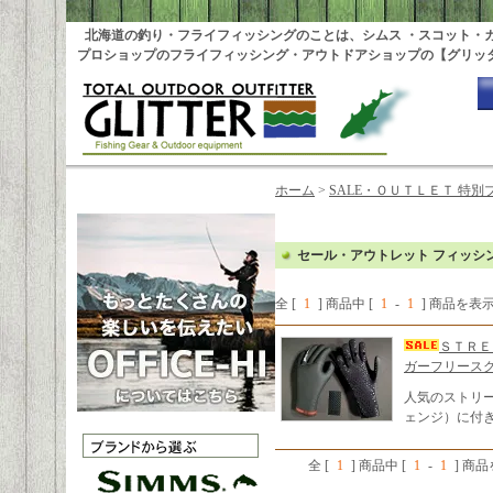
北海道の釣り・フライフィッシングのことは、シムス ・スコット・
プロショップのフライフィッシング・アウトドアショップの【グリッ
ホーム
>
SALE・ＯＵＴＬＥＴ 特別
セール・アウトレット フィッシ
全 [
1
] 商品中 [
1
-
1
] 商品を表
ＳＴＲＥ
ガーフリース
人気のストリ
ェンジ）に付
全 [
1
] 商品中 [
1
-
1
] 商