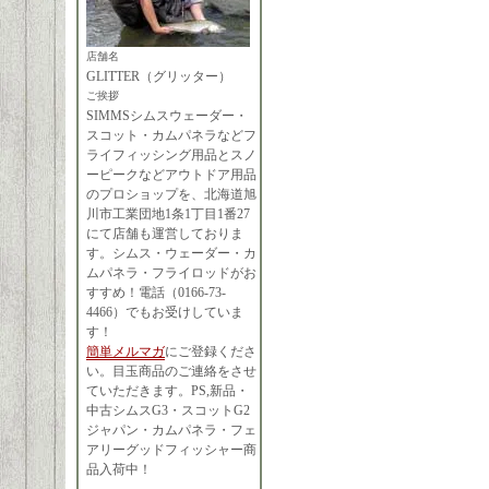
店舗名
GLITTER（グリッター）
ご挨拶
SIMMSシムスウェーダー・
スコット・カムパネラなどフ
ライフィッシング用品とスノ
ーピークなどアウトドア用品
のプロショップを、北海道旭
川市工業団地1条1丁目1番27
にて店舗も運営しておりま
す。シムス・ウェーダー・カ
ムパネラ・フライロッドがお
すすめ！電話（0166-73-
4466）でもお受けしていま
す！
簡単メルマガ
にご登録くださ
い。目玉商品のご連絡をさせ
ていただきます。PS,新品・
中古シムスG3・スコットG2
ジャパン・カムパネラ・フェ
アリーグッドフィッシャー商
品入荷中！