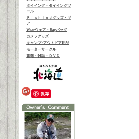
タイイング・タイイングツ
ール
Ｆｉｓｈｉｎｇグッズ・ギ
ア
Wearウェア・Bagバッグ
カメラグッズ
キャンプ･アウトドア用品
モーターサークル
書籍・雑誌・ＤＶＤ
保存