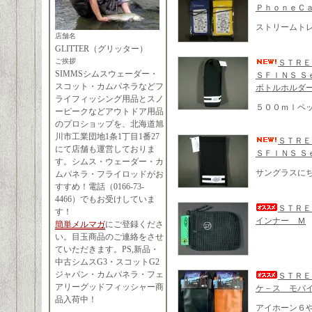
ＰｈｏｎｅＣ
ストリームトレ
店舗名
GLITTER（グリッター）
ご挨拶
ＳＴＲＥ
SIMMSシムスウェーダー・
ＳＦＩＮＳ Ｓ
スコット・カムパネラなどフ
ボトルホルダ
ライフィッシング用品とスノ
５００ｍｌペ
ーピークなどアウトドア用品
のプロショップを、北海道旭
川市工業団地1条1丁目1番27
ＳＴＲＥ
にて店舗も運営しておりま
ＳＦＩＮＳ Ｓ
す。シムス・ウェーダー・カ
サングラスに
ムパネラ・フライロッドがお
すすめ！電話（0166-73-
4466）でもお受けしていま
ＳＴＲＥ
す！
インナー Ｍ
簡単メルマガ
にご登録くださ
い。目玉商品のご連絡をさせ
ていただきます。PS,新品・
中古シムスG3・スコットG2
ジャパン・カムパネラ・フェ
ＳＴＲＥ
アリーグッドフィッシャー商
ケ－ス モバ
品入荷中！
アイホーン６