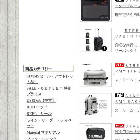
ＳＩＭＭＳ
ータープルー
携帯電話や自
ＳＴＲＥ
ＣＡＢＩＮ Ｔ
身軽な旅行に
リーバッグ！
ＳＴＲＥ
ＲＭＹＨＩＰ
SIMMSセール・アウトレッ
ストリームト
ト品！
SALE・ＯＵＴＬＥＴ 特別
プライス
ＳＴＲＥ
USED品【中古】
ＲＭＹ ＢＡＣ
ROD ロッド
ストリームト
REEL リール
ライン・リーダー・ティペ
ット
ＳＴＲＥ
POUCH(ホリ
Material マテリアル
フック・シャンク