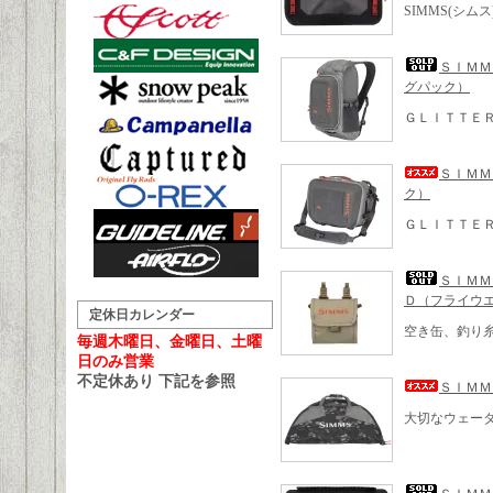
SIMMS(シム
ＳＩＭＭ
グパック）
ＧＬＩＴＴＥ
ＳＩＭＭ
ク）
ＧＬＩＴＴＥ
ＳＩＭＭ
Ｄ（フライウ
定休日カレンダー
空き缶、釣り
毎週木曜日、金曜日、土曜
日のみ営業
不定休あり 下記を参照
ＳＩＭＭ
大切なウェー