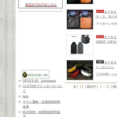
店主のブログはこちら
ＳＴＲＥ
ケ－ス モバ
アイホーンや
ＳＴＲＥ
SHEET（NP
ＳＴＲＥ
ｎ（ムーン）
三日月型ショル
OFFICE-HI Information
GLITTER(グリッター)につい
全 [
23
] 商品中 [
1
-
23
] 
て
links
ヤマト運輸・全国地域別料
金表
佐川急便・全国地域別料金
表