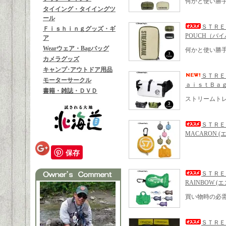
何かと使い勝
タイイング・タイイングツ
ール
ＳＴＲＥ
Ｆｉｓｈｉｎｇグッズ・ギ
POUCH（バ
ア
Wearウェア・Bagバッグ
何かと使い勝
カメラグッズ
キャンプ･アウトドア用品
ＳＴＲＥ
モーターサークル
ａｉｓｔＢａｇ
書籍・雑誌・ＤＶＤ
ストリームト
ＳＴＲＥ
MACARON 
保存
ＳＴＲＥ
RAINBOW 
買い物時の必
ＳＴＲＥ