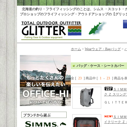
北海道の釣り・フライフィッシングのことは、シムス ・スコット・
プロショップのフライフィッシング・アウトドアショップの【グリッ
ホーム
>
Wearウェア・Bagバッグ
>
バッグ・ケース・シートカバー
全 [
23
] 商品中 [
1
-
23
] 商品
ＳＩＭＭＳ
ク Ｚ スリング
ＧＬＩＴＴＥ
ＳＩＭＭＳ
イクリーク Ｚ