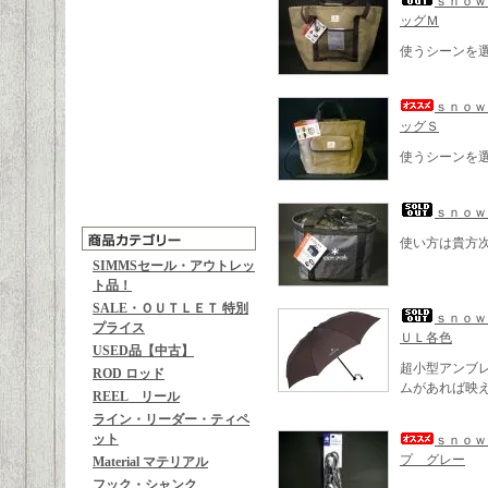
ｓｎｏｗ
ッグＭ
使うシーンを
ｓｎｏｗ
ッグＳ
使うシーンを
ｓｎｏｗ
使い方は貴方
SIMMSセール・アウトレッ
ト品！
SALE・ＯＵＴＬＥＴ 特別
ｓｎｏｗ
プライス
ＵＬ各色
USED品【中古】
超小型アンブ
ROD ロッド
ムがあれば映
REEL リール
ライン・リーダー・ティペ
ット
ｓｎｏｗ
プ グレー
Material マテリアル
フック・シャンク