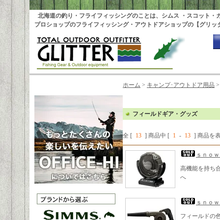
北海道の釣り・フライフィッシングのことは、シムス ・スコット・
プロショップのフライフィッシング・アウトドアショップの【グリッ
ホーム
>
キャンプ･アウトドア用品
フィールドギア・グッズ
全 [
13
] 商品中 [
1
-
13
] 商品
ｓｎｏｗ
高機能を持ち
へ
ｓｎｏｗ
フィールドの