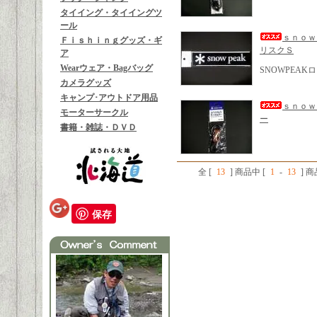
タイイング・タイイングツ
ール
ｓｎｏｗ
Ｆｉｓｈｉｎｇグッズ・ギ
リスクＳ
ア
Wearウェア・Bagバッグ
SNOWPEA
カメラグッズ
キャンプ･アウトドア用品
ｓｎｏｗ
モーターサークル
ー
書籍・雑誌・ＤＶＤ
全 [
13
] 商品中 [
1
-
13
] 
保存