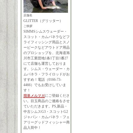
店舗名
GLITTER（グリッター）
ご挨拶
SIMMSシムスウェーダー・
スコット・カムパネラなどフ
ライフィッシング用品とスノ
ーピークなどアウトドア用品
のプロショップを、北海道旭
川市工業団地1条1丁目1番27
にて店舗も運営しておりま
す。シムス・ウェーダー・カ
ムパネラ・フライロッドがお
すすめ！電話（0166-73-
4466）でもお受けしていま
す！
簡単メルマガ
にご登録くださ
い。目玉商品のご連絡をさせ
ていただきます。PS,新品・
中古シムスG3・スコットG2
ジャパン・カムパネラ・フェ
アリーグッドフィッシャー商
品入荷中！