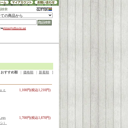
il■
glitter@office-hi.net
おすすめ順
|
価格順
|
新着順
]
ｕｃ
1,100円(税込1,210円)
egs
1,700円(税込1,870円)
ラシ）