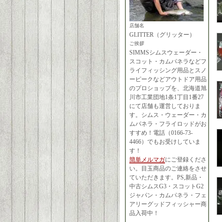
店舗名
GLITTER（グリッター）
ご挨拶
SIMMSシムスウェーダー・
スコット・カムパネラなどフ
ライフィッシング用品とスノ
ーピークなどアウトドア用品
のプロショップを、北海道旭
川市工業団地1条1丁目1番27
にて店舗も運営しておりま
す。シムス・ウェーダー・カ
ムパネラ・フライロッドがお
すすめ！電話（0166-73-
4466）でもお受けしていま
す！
簡単メルマガ
にご登録くださ
い。目玉商品のご連絡をさせ
ていただきます。PS,新品・
中古シムスG3・スコットG2
ジャパン・カムパネラ・フェ
アリーグッドフィッシャー商
品入荷中！