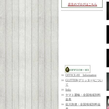
店主のブログはこちら
OFFICE-HI Information
GLITTER(グリッター)につい
て
links
ヤマト運輸・全国地域別料
金表
佐川急便・全国地域別料金
表