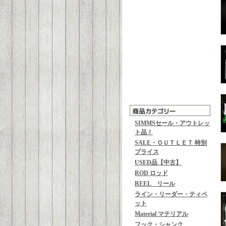
SIMMSセール・アウトレッ
ト品！
SALE・ＯＵＴＬＥＴ 特別
プライス
USED品【中古】
ROD ロッド
REEL リール
ライン・リーダー・ティペ
ット
Material マテリアル
フック・シャンク