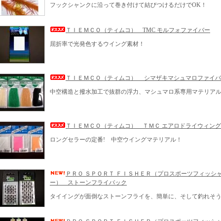
フックシャンクに沿って巻き付けて結びつけるだけでOK！
ＴＩＥＭＣＯ（ティムコ） TMC モルフォファイバー
屈折率で光発色するウイング素材！
ＴＩＥＭＣＯ（ティムコ） シマザキマシュマロファイバ
中空構造と撥水加工で抜群の浮力、マシュマロ系専用マテリア
ＴＩＥＭＣＯ（ティムコ） ＴＭＣ エアロドライウィング
ロングセラーの定番! 中空ウイングマテリアル！
ＰＲＯ ＳＰＯＲＴ ＦＩＳＨＥＲ（プロスポーツフィッシ
ー） ストーンフライバック
タイイングが面倒なストーンフライを、簡単に、そして釣れそ