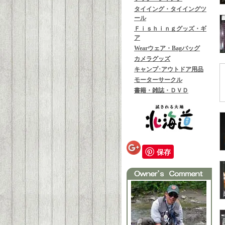
タイイング・タイイングツ
ール
Ｆｉｓｈｉｎｇグッズ・ギ
ア
Wearウェア・Bagバッグ
カメラグッズ
キャンプ･アウトドア用品
モーターサークル
書籍・雑誌・ＤＶＤ
保存