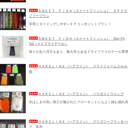
ＳＷＥＥＴ ＦＩＳＨ（スイートフィッシュ） ＥＰクラ
ファーブラシ
非常にタイイングしやすいＥＰコンポジットブラシ！
ＳＷＥＥＴ ＦＩＳＨ（スイートフィッシュ） May Fly
Tail（メイフライテール）
張りがあり浮力もあり、耐久性もあるドライフライのテール専
ＨＡＲＥＬＩＮＥ（ヘアライン） フライフォーム２ｍｍ
色
ＨＡＲＥＬＩＮＥ（ヘアライン） パラポストウイング
水はじきの良い加工が施されたフロータントにもよく絡む縮れ
ＨＡＲＥＬＩＮＥ（ヘアライン） グリズリーフラッター
グ 各色