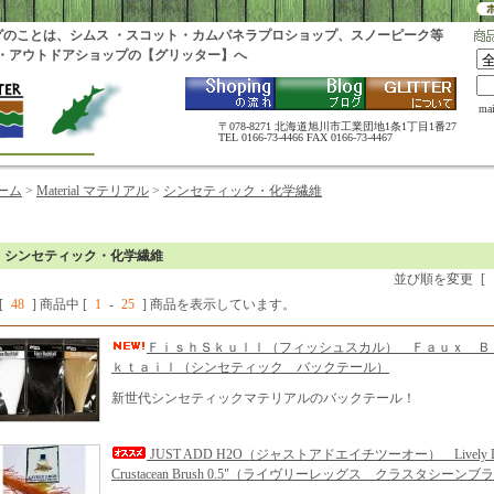
グのことは、シムス ・スコット・カムパネラプロショップ、スノーピーク等
・アウトドアショップの【グリッター】へ
ma
〒078-8271 北海道旭川市工業団地1条1丁目1番27
TEL 0166-73-4466 FAX 0166-73-4467
ーム
>
Material マテリアル
>
シンセティック・化学繊維
シンセティック・化学繊維
並び順を変更
[
[
48
] 商品中 [
1
-
25
] 商品を表示しています。
ＦｉｓｈＳｋｕｌｌ（フィッシュスカル） Ｆａｕｘ Ｂ
ｋｔａｉｌ（シンセティック バックテール）
新世代シンセティックマテリアルのバックテール！
JUST ADD H2O（ジャストアドエイチツーオー） Lively L
Crustacean Brush 0.5"（ライヴリーレッグス クラスタシーンブ