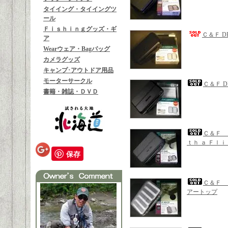
タイイング・タイイングツ
ール
Ｆｉｓｈｉｎｇグッズ・ギ
Ｃ＆Ｆ D
ア
Wearウェア・Bagバッグ
カメラグッズ
キャンプ･アウトドア用品
モーターサークル
Ｃ＆Ｆ D
書籍・雑誌・ＤＶＤ
Ｃ＆Ｆ 
ｔｈ ａ Ｆｌ
保存
Ｃ＆Ｆ Ｄ
アートップ