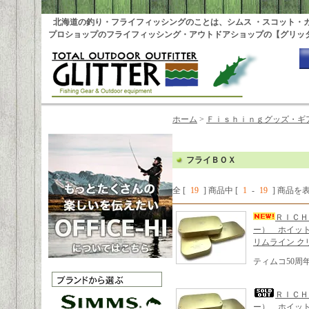
北海道の釣り・フライフィッシングのことは、シムス ・スコット・
プロショップのフライフィッシング・アウトドアショップの【グリッ
ホーム
>
Ｆｉｓｈｉｎｇグッズ・ギ
フライＢＯＸ
全 [
19
] 商品中 [
1
-
19
] 商品
ＲＩＣＨ
ー） ホイット
リムライン ク
ティムコ50周
ＲＩＣＨ
ー） ホイットレ