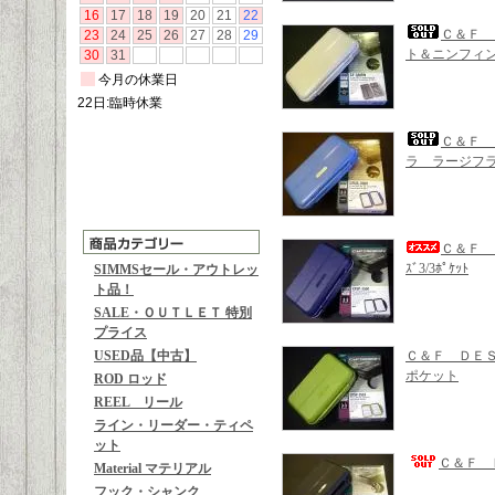
Ｃ＆Ｆ 
ト＆ニンフィ
Ｃ＆Ｆ 
ラ ラージフラ
Ｃ＆Ｆ ＤＥ
ｽﾞ3/3ﾎﾟｹｯﾄ
SIMMSセール・アウトレッ
ト品！
SALE・ＯＵＴＬＥＴ 特別
プライス
USED品【中古】
Ｃ＆Ｆ ＤＥＳＩ
ポケット
ROD ロッド
REEL リール
ライン・リーダー・ティペ
ット
Ｃ＆Ｆ 
Material マテリアル
フック・シャンク