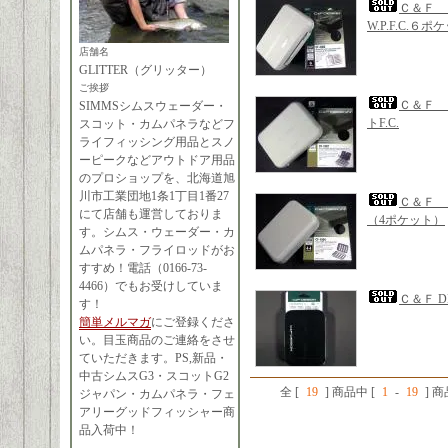
Ｃ＆Ｆ 
W.P.F.C.
店舗名
GLITTER（グリッター）
ご挨拶
Ｃ＆Ｆ 
SIMMSシムスウェーダー・
トF.C.
スコット・カムパネラなどフ
ライフィッシング用品とスノ
ーピークなどアウトドア用品
のプロショップを、北海道旭
川市工業団地1条1丁目1番27
Ｃ＆Ｆ 
にて店舗も運営しておりま
（4ポケット）
す。シムス・ウェーダー・カ
ムパネラ・フライロッドがお
すすめ！電話（0166-73-
4466）でもお受けしていま
Ｃ＆Ｆ 
す！
簡単メルマガ
にご登録くださ
い。目玉商品のご連絡をさせ
ていただきます。PS,新品・
中古シムスG3・スコットG2
全 [
19
] 商品中 [
1
-
19
] 
ジャパン・カムパネラ・フェ
アリーグッドフィッシャー商
品入荷中！