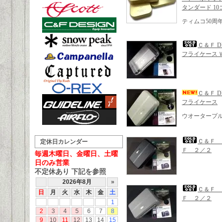
タンダード 1
ティムコ50周
Ｃ＆Ｆ 
フライケース Ｗ
Ｃ＆Ｆ 
フライケース
ウオータープ
Ｃ＆Ｆ 
定休日カレンダー
Ｆ ２／２
毎週木曜日、金曜日、土曜
日のみ営業
不定休あり 下記を参照
Ｃ＆Ｆ 
Ｆ ２／２