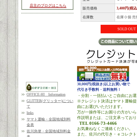
店主のブログはこちら
販売価格
3,400円(税込
在庫数
在庫０個 売
SOLD OUT
30,000円(税抜き)以上お買い物で
代引き手数料・送料無料！
OFFICE-HI Information
・分割・一括払いとご自由にお選
GLITTER(グリッター)につい
※クレジット決済はヤマト運輸提
て
由にお選びいただけます。
万が一操作等にお困りの方がいら
links
作説明または、ご注文承っており
ヤマト運輸・全国地域別料
TEL 0166-73-4466
金表
お気兼ねなくご連絡ください。
佐川急便・全国地域別料金
また、佐川の代引き・ｅコレクト
表