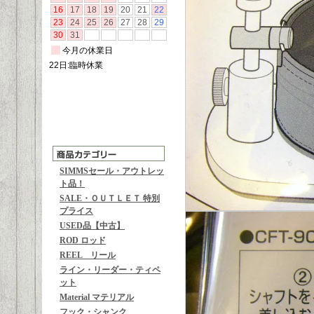
SIMMSセール・アウトレッ
ト品！
SALE・ＯＵＴＬＥＴ 特別
プライス
USED品【中古】
ROD ロッド
REEL リール
ライン・リーダー・ティペ
ット
Material マテリアル
フック・シャンク