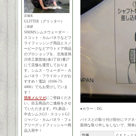
店舗名
GLITTER（グリッター）
ご挨拶
SIMMSシムスウェーダー・
スコット・カムパネラなどフ
ライフィッシング用品とスノ
ーピークなどアウトドア用品
のプロショップを、北海道旭
川市工業団地1条1丁目1番27
にて店舗も運営しておりま
す。シムス・ウェーダー・カ
ムパネラ・フライロッドがお
すすめ！電話（0166-73-
4466）でもお受けしていま
す！
簡単メルマガ
にご登録くださ
い。目玉商品のご連絡をさせ
ていただきます。PS,新品・
●カラー：DG
中古シムスG3・スコットG2
ジャパン・カムパネラ・フェ
バイスとの取り付け部分にマグネ
アリーグッドフィッシャー商
面倒な取り外しをしないで、簡単に
品入荷中！
型番
ＣＦＴ－１