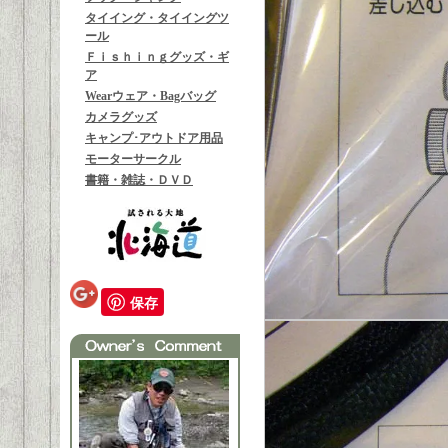
タイイング・タイイングツ
ール
Ｆｉｓｈｉｎｇグッズ・ギ
ア
Wearウェア・Bagバッグ
カメラグッズ
キャンプ･アウトドア用品
モーターサークル
書籍・雑誌・ＤＶＤ
保存