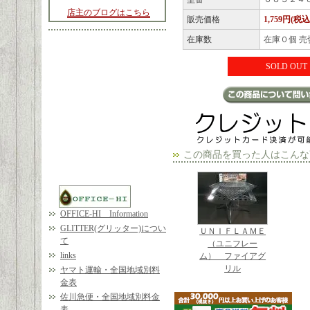
店主のブログはこちら
販売価格
1,759円(税込
在庫数
在庫０個 売
SOLD OUT
この商品を買った人はこんな
OFFICE-HI Information
GLITTER(グリッター)につい
ＵＮＩＦＬＡＭＥ
て
（ユニフレー
links
ム） ファイアグ
リル
ヤマト運輸・全国地域別料
金表
佐川急便・全国地域別料金
表