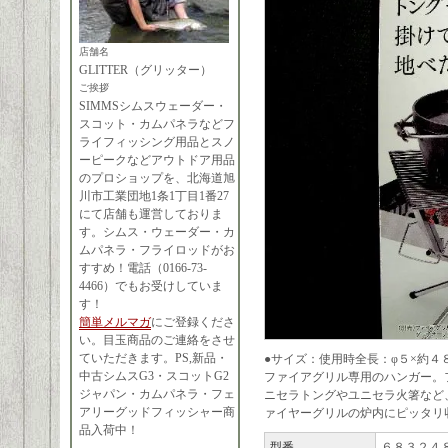
店舗名
GLITTER（グリッター）
ご挨拶
SIMMSシムスウェーダー・
スコット・カムパネラなどフ
ライフィッシング用品とスノ
ーピークなどアウトドア用品
のプロショップを、北海道旭
川市工業団地1条1丁目1番27
にて店舗も運営しておりま
す。シムス・ウェーダー・カ
ムパネラ・フライロッドがお
すすめ！電話（0166-73-
4466）でもお受けしていま
す！
簡単メルマガ
にご登録くださ
い。目玉商品のご連絡をさせ
ていただきます。PS,新品・
●サイズ：使用時全長：φ５×約４
中古シムスG3・スコットG2
ファイアグリル専用のハンガー。
ジャパン・カムパネラ・フェ
ニセラトングやユニセラ火箸など
アリーグッドフィッシャー商
ァイヤーグリルの炉内にピッタリ
品入荷中！
型番
６８３２４