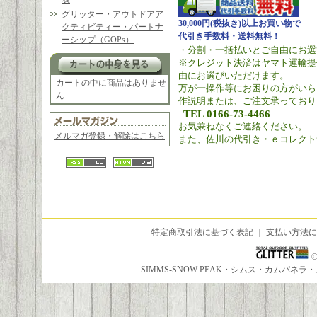
グリッター・アウトドアア
30,000円(税抜き)以上お買い物で
クティビティー・パートナ
代引き手数料・送料無料！
ーシップ（GOPs）
・分割・一括払いとご自由にお選
※クレジット決済はヤマト運輸提
由にお選びいただけます。
カートの中に商品はありませ
万が一操作等にお困りの方がいら
ん
作説明または、ご注文承っており
TEL 0166-73-4466
お気兼ねなくご連絡ください。
メルマガ登録・解除はこちら
また、佐川の代引き・ｅコレクト
特定商取引法に基づく表記
｜
支払い方法に
SIMMS-SNOW PEAK・シムス・カムパ