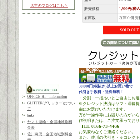
店主のブログはこちら
販売価格
1,900円(税込
在庫数
在庫０個 売
SOLD OUT
30,000円(税抜き)以上お買い物で
代引き手数料・送料無料！
OFFICE-HI Information
・分割・一括払いとご自由にお選
GLITTER(グリッター)につい
※クレジット決済はヤマト運輸提
て
由にお選びいただけます。
万が一操作等にお困りの方がいら
links
作説明または、ご注文承っており
ヤマト運輸・全国地域別料
TEL 0166-73-4466
金表
お気兼ねなくご連絡ください。
佐川急便・全国地域別料金
また、佐川の代引き・ｅコレクト
表