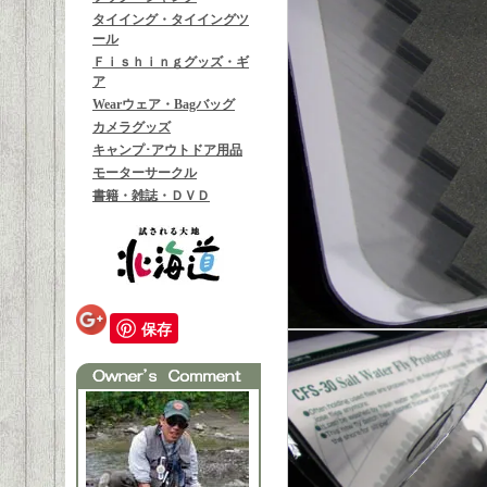
タイイング・タイイングツ
ール
Ｆｉｓｈｉｎｇグッズ・ギ
ア
Wearウェア・Bagバッグ
カメラグッズ
キャンプ･アウトドア用品
モーターサークル
書籍・雑誌・ＤＶＤ
保存