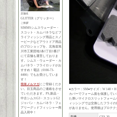
店舗名
GLITTER（グリッター）
ご挨拶
SIMMSシムスウェーダー・
スコット・カムパネラなどフ
ライフィッシング用品とスノ
ーピークなどアウトドア用品
のプロショップを、北海道旭
川市工業団地1条1丁目1番27
にて店舗も運営しておりま
す。シムス・ウェーダー・カ
ムパネラ・フライロッドがお
すすめ！電話（0166-73-
4466）でもお受けしていま
す！
簡単メルマガ
にご登録くださ
い。目玉商品のご連絡をさせ
●カラー：SM●サイズ：W 148 × H 
ていただきます。PS,新品・
カバーでフォーム面を保護してい
中古シムスG3・スコットG2
た厚いマイクロスリットフォームを
ジャパン・カムパネラ・フェ
ィッシングでは交換したフライの
アリーグッドフィッシャー商
がありません。使用後はプロテク
品入荷中！
型番
CFS-30