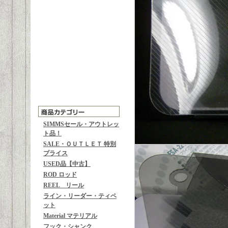
SIMMSセール・アウトレッ
ト品！
SALE・ＯＵＴＬＥＴ 特別
プライス
USED品【中古】
ROD ロッド
REEL リール
ライン・リーダー・ティペ
ット
Material マテリアル
フック・シャンク