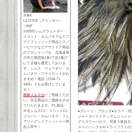
店舗名
GLITTER（グリッター）
ご挨拶
SIMMSシムスウェーダー・
スコット・カムパネラなどフ
ライフィッシング用品とスノ
ーピークなどアウトドア用品
のプロショップを、北海道旭
川市工業団地1条1丁目1番27
にて店舗も運営しておりま
す。シムス・ウェーダー・カ
ムパネラ・フライロッドがお
すすめ！電話（0166-73-
4466）でもお受けしていま
す！
簡単メルマガ
にご登録くださ
い。目玉商品のご連絡をさせ
ていただきます。PS,新品・
中古シムスG3・スコットG2
●グレード：ブロンズ●カラー：
ジャパン・カムパネラ・フェ
ジャーダイドミディアムジンジャ
アリーグッドフィッシャー商
グリズリーパルド、写真３枚目左
品入荷中！
スペイハックルやドライフライの