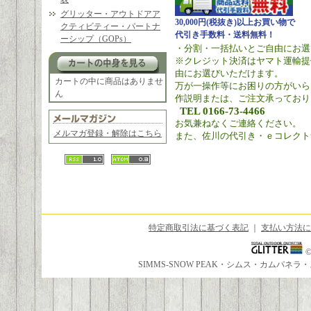
グリッター・アウトドアア
30,000円(税抜き)以上お買い物で
クティビティー・パートナ
代引き手数料・送料無料！
ーシップ（GOPs）
・分割・一括払いとご自由にお選
※クレジット決済はヤマト運輸提
由にお選びいただけます。
カートの中に商品はありませ
万が一操作等にお困りの方がいら
ん
作説明または、ご注文承っており
TEL 0166-73-4466
お気兼ねなくご連絡ください。
メルマガ登録・解除はこちら
また、佐川の代引き・ｅコレクト
特定商取引法に基づく表記
｜
支払い方法に
SIMMS-SNOW PEAK・シムス・カムパ