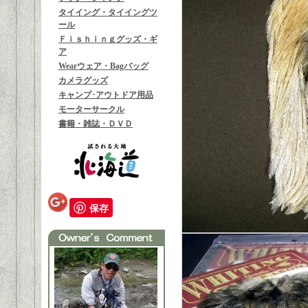
タイイング・タイイングツ
ール
Ｆｉｓｈｉｎｇグッズ・ギ
ア
Wearウェア・Bagバッグ
カメラグッズ
キャンプ･アウトドア用品
モーターサークル
書籍・雑誌・ＤＶＤ
保存