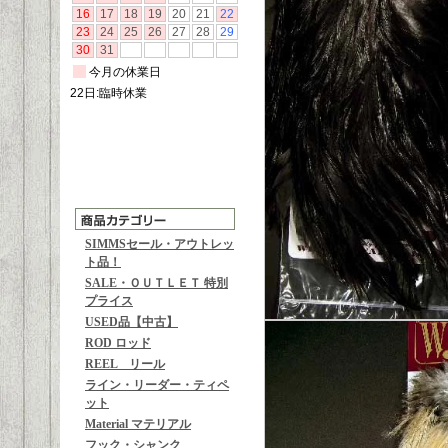
SIMMSセール・アウトレッ
ト品！
SALE・ＯＵＴＬＥＴ 特別
プライス
USED品【中古】
ROD ロッド
REEL リール
ライン・リーダー・ティペ
ット
Material マテリアル
フック・シャンク