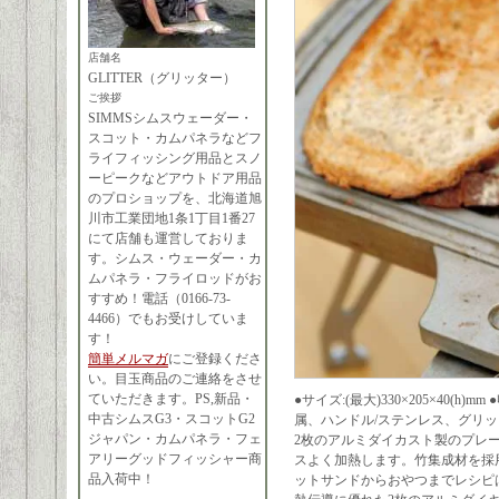
店舗名
GLITTER（グリッター）
ご挨拶
SIMMSシムスウェーダー・
スコット・カムパネラなどフ
ライフィッシング用品とスノ
ーピークなどアウトドア用品
のプロショップを、北海道旭
川市工業団地1条1丁目1番27
にて店舗も運営しておりま
す。シムス・ウェーダー・カ
ムパネラ・フライロッドがお
すすめ！電話（0166-73-
4466）でもお受けしていま
す！
簡単メルマガ
にご登録くださ
い。目玉商品のご連絡をさせ
ていただきます。PS,新品・
●サイズ:(最大)330×205×40(h
中古シムスG3・スコットG2
属、ハンドル/ステンレス、グリップ/
ジャパン・カムパネラ・フェ
2枚のアルミダイカスト製のプレ
アリーグッドフィッシャー商
スよく加熱します。竹集成材を採
品入荷中！
ットサンドからおやつまでレシピ