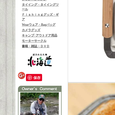
タイイング・タイイングツ
ール
Ｆｉｓｈｉｎｇグッズ・ギ
ア
Wearウェア・Bagバッグ
カメラグッズ
キャンプ･アウトドア用品
モーターサークル
書籍・雑誌・ＤＶＤ
保存