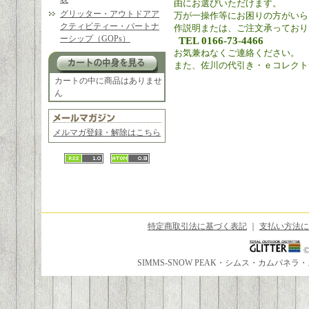
由にお選びいただけます。
グリッター・アウトドアア
万が一操作等にお困りの方がいら
クティビティー・パートナ
作説明または、ご注文承っており
ーシップ（GOPs）
TEL 0166-73-4466
お気兼ねなくご連絡ください。
また、佐川の代引き・ｅコレクト
カートの中に商品はありませ
ん
メルマガ登録・解除はこちら
特定商取引法に基づく表記
｜
支払い方法に
SIMMS-SNOW PEAK・シムス・カムパ