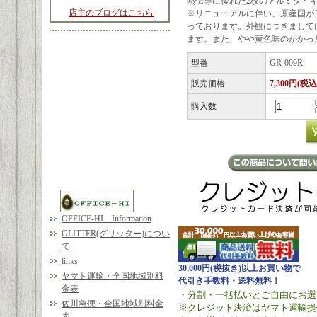
熱伝導に優れた2枚のアルミダイ
店主のブログはこちら
※リニューアルに伴い、原産国が日本か
っております。外観につきまして
ます。また、やや黄色味のかかっ
型番
GR-009R
販売価格
7,300円(税込
購入数
OFFICE-HI Information
GLITTER(グリッター)につい
て
links
30,000円(税抜き)以上お買い物で
ヤマト運輸・全国地域別料
代引き手数料・送料無料！
金表
・分割・一括払いとご自由にお選
佐川急便・全国地域別料金
※クレジット決済はヤマト運輸提
表