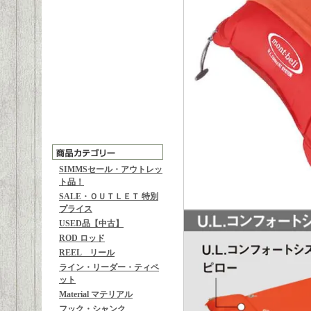
SIMMSセール・アウトレッ
ト品！
SALE・ＯＵＴＬＥＴ 特別
プライス
USED品【中古】
ROD ロッド
REEL リール
ライン・リーダー・ティペ
ット
Material マテリアル
フック・シャンク