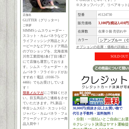
※スタッフバッグ、リペアキット
型番
#1124730
店舗名
GLITTER（グリッター）
販売価格
3,100円(税込3,410円
ご挨拶
SIMMSシムスウェーダー・
在庫数
在庫０個 売切れ中
スコット・カムパネラなどフ
カラー
ライフィッシング用品とスノ
ーピークなどアウトドア用品
オプションの在庫・価格の詳細は
のプロショップを、北海道旭
SOLD OUT
川市工業団地1条1丁目1番27
にて店舗も運営しておりま
す。シムス・ウェーダー・カ
ムパネラ・フライロッドがお
すすめ！電話（0166-73-
4466）でもお受けしていま
す！
簡単メルマガ
にご登録くださ
い。目玉商品のご連絡をさせ
ていただきます。PS,新品・
中古シムスG3・スコットG2
30,000円(税抜き)以上お買い物で
ジャパン・カムパネラ・フェ
代引き手数料・送料無料！
アリーグッドフィッシャー商
・分割・一括払いとご自由にお選
品入荷中！
※クレジット決済はヤマト運輸提