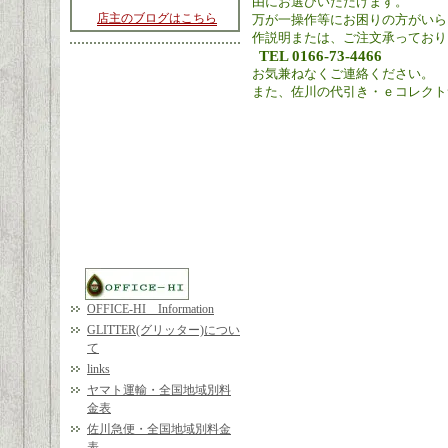
由にお選びいただけます。
店主のブログはこちら
万が一操作等にお困りの方がいら
作説明または、ご注文承っており
TEL 0166-73-4466
お気兼ねなくご連絡ください。
また、佐川の代引き・ｅコレクト
OFFICE-HI Information
GLITTER(グリッター)につい
て
links
ヤマト運輸・全国地域別料
金表
佐川急便・全国地域別料金
表