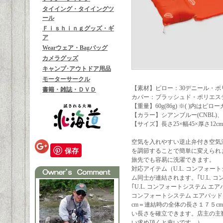
タイイング・タイイングツ
ール
Ｆｉｓｈｉｎｇグッズ・ギ
ア
Wearウェア・Bagバッグ
カメラグッズ
キャンプ･アウトドア用品
モーターサークル
【素材】ピロー：30デニール・ポ
書籍・雑誌・ＤＶＤ
カバー：ブラッシュド・ポリエス
【重量】60g(86g) ※( )内は
【カラー】シアンブルー(CNBL)、
【サイズ】長さ25×幅45×厚さ12cm
空気を入れやすい逆止弁付き空気
保存
を調節することで簡単に変えられ
旅先でも容易に洗濯できます。
対応アイテム（U.L. コンフォ
ム同士が連結されます。｢U.L.
｢U.L. コンフォートシステム エ
コンフォートシステム エアパッド 
cm＝連結時の全体の長さ１７５c
い長さを確立できます。店主の主観
い求め頂くと幸いです。）