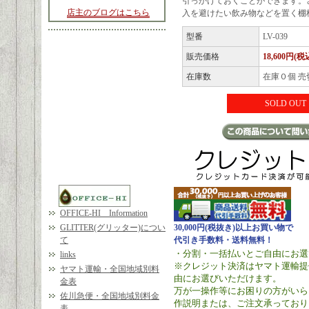
引っかけておくことができます。
店主のブログはこちら
入を避けたい飲み物などを置く棚
型番
LV-039
販売価格
18,600円(税
在庫数
在庫０個 売
SOLD OUT
OFFICE-HI Information
GLITTER(グリッター)につい
30,000円(税抜き)以上お買い物で
て
代引き手数料・送料無料！
・分割・一括払いとご自由にお選
links
※クレジット決済はヤマト運輸提
ヤマト運輸・全国地域別料
由にお選びいただけます。
金表
万が一操作等にお困りの方がいら
佐川急便・全国地域別料金
作説明または、ご注文承っており
表