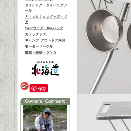
タイイング・タイイングツ
ール
Ｆｉｓｈｉｎｇグッズ・ギ
ア
Wearウェア・Bagバッグ
カメラグッズ
キャンプ･アウトドア用品
モーターサークル
書籍・雑誌・ＤＶＤ
保存