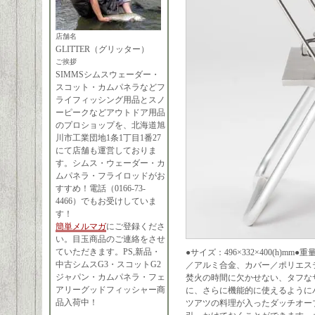
店舗名
GLITTER（グリッター）
ご挨拶
SIMMSシムスウェーダー・
スコット・カムパネラなどフ
ライフィッシング用品とスノ
ーピークなどアウトドア用品
のプロショップを、北海道旭
川市工業団地1条1丁目1番27
にて店舗も運営しておりま
す。シムス・ウェーダー・カ
ムパネラ・フライロッドがお
すすめ！電話（0166-73-
4466）でもお受けしていま
す！
簡単メルマガ
にご登録くださ
い。目玉商品のご連絡をさせ
ていただきます。PS,新品・
●サイズ：496×332×400(h)m
中古シムスG3・スコットG2
／アルミ合金、カバー／ポリエス
ジャパン・カムパネラ・フェ
焚火の時間に欠かせない、タフな
アリーグッドフィッシャー商
に、さらに機能的に使えるように
品入荷中！
ツアツの料理が入ったダッチオー