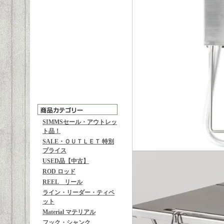
SIMMSセール・アウトレッ
ト品！
SALE・ＯＵＴＬＥＴ 特別
プライス
USED品【中古】
ROD ロッド
REEL リール
ライン・リーダー・ティペ
ット
Material マテリアル
フック・シャンク