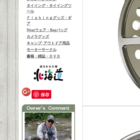
タイイング・タイイングツ
ール
Ｆｉｓｈｉｎｇグッズ・ギ
ア
Wearウェア・Bagバッグ
カメラグッズ
キャンプ･アウトドア用品
モーターサークル
書籍・雑誌・ＤＶＤ
保存