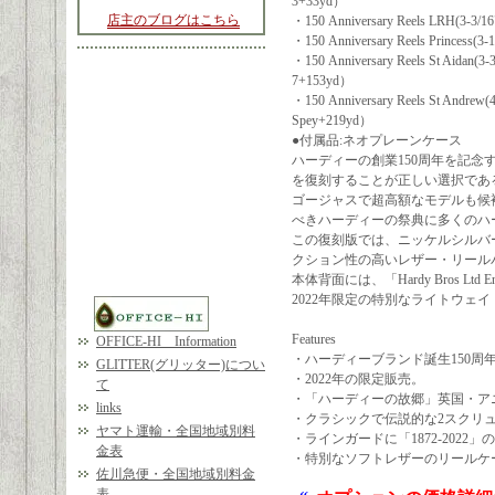
3+33yd）
店主のブログはこちら
・150 Anniversary Reels LRH(
・150 Anniversary Reels Princ
・150 Anniversary Reels St Ai
7+153yd）
・150 Anniversary Reels St An
Spey+219yd）
●付属品:ネオプレーンケース
ハーディーの創業150周年を記念
を復刻することが正しい選択であ
ゴージャスで超高額なモデルも候
べきハーディーの祭典に多くのハ
この復刻版では、ニッケルシルバー
クション性の高いレザー・リール
本体背面には、「Hardy Bros 
2022年限定の特別なライトウェ
Features
OFFICE-HI Information
・ハーディーブランド誕生150周
GLITTER(グリッター)につい
・2022年の限定販売。
て
・「ハーディーの故郷」英国・ア
links
・クラシックで伝説的な2スクリ
ヤマト運輸・全国地域別料
・ラインガードに「1872-2022
金表
・特別なソフトレザーのリールケ
佐川急便・全国地域別料金
表