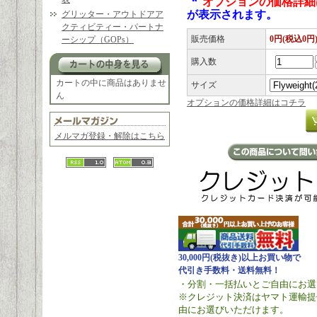
“
オプションの価格詳細
が表示されます。
グリッター・アウトドアア
クティビティー・パートナ
販売価格
0円(税込0円
ーシップ（GOPs）
購入数
カートの中に商品はありませ
サイズ
ん
オプションの価格詳細はコチラ
メルマガ登録・解除はこちら
30,000円(税抜き)以上お買い物で
代引き手数料・送料無料！
・分割・一括払いとご自由にお選
※クレジット決済はヤマト運輸提
由にお選びいただけます。