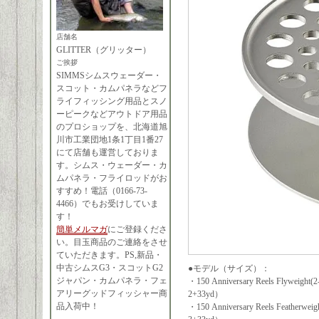
店舗名
GLITTER（グリッター）
ご挨拶
SIMMSシムスウェーダー・
スコット・カムパネラなどフ
ライフィッシング用品とスノ
ーピークなどアウトドア用品
のプロショップを、北海道旭
川市工業団地1条1丁目1番27
にて店舗も運営しておりま
す。シムス・ウェーダー・カ
ムパネラ・フライロッドがお
すすめ！電話（0166-73-
4466）でもお受けしていま
す！
簡単メルマガ
にご登録くださ
い。目玉商品のご連絡をさせ
ていただきます。PS,新品・
中古シムスG3・スコットG2
●モデル（サイズ）：
ジャパン・カムパネラ・フェ
・150 Anniversary Reels Flywe
アリーグッドフィッシャー商
2+33yd）
品入荷中！
・150 Anniversary Reels Feathe