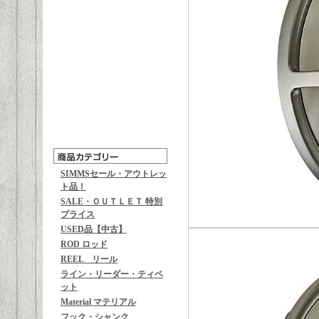
SIMMSセール・アウトレッ
ト品！
SALE・ＯＵＴＬＥＴ 特別
プライス
USED品【中古】
ROD ロッド
REEL リール
ライン・リーダー・ティペ
ット
Material マテリアル
フック・シャンク