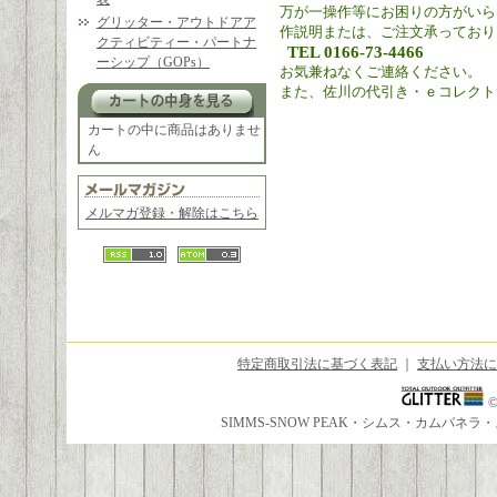
万が一操作等にお困りの方がいら
グリッター・アウトドアア
作説明または、ご注文承っており
クティビティー・パートナ
TEL 0166-73-4466
ーシップ（GOPs）
お気兼ねなくご連絡ください。
また、佐川の代引き・ｅコレクト
カートの中に商品はありませ
ん
メルマガ登録・解除はこちら
特定商取引法に基づく表記
｜
支払い方法に
SIMMS-SNOW PEAK・シムス・カムパ