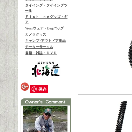
タイイング・タイイングツ
ール
Ｆｉｓｈｉｎｇグッズ・ギ
ア
Wearウェア・Bagバッグ
カメラグッズ
キャンプ･アウトドア用品
モーターサークル
書籍・雑誌・ＤＶＤ
保存