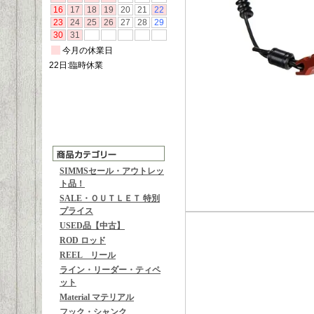
SIMMSセール・アウトレッ
ト品！
SALE・ＯＵＴＬＥＴ 特別
プライス
USED品【中古】
ROD ロッド
REEL リール
ライン・リーダー・ティペ
ット
Material マテリアル
フック・シャンク