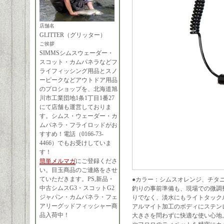
店舗名
GLITTER（グリッター）
ご挨拶
SIMMSシムスウェーダー・
スコット・カムパネラなどフ
ライフィッシング用品とスノ
ーピークなどアウトドア用品
のプロショップを、北海道旭
川市工業団地1条1丁目1番27
にて店舗も運営しておりま
す。シムス・ウェーダー・カ
ムパネラ・フライロッドがお
すすめ！電話（0166-73-
4466）でもお受けしていま
す！
簡単メルマガ
にご登録くださ
い。目玉商品のご連絡をさせ
ていただきます。PS,新品・
●カラー：シムスオレンジ、チタ
中古シムスG3・スコットG2
釣りの事前準備も、現場での微調
ジャパン・カムパネラ・フェ
りでなく、淡水にもライトタック
アリーグッドフィッシャー商
アルマイト加工のボディにステン
品入荷中！
大きさを問わずに快適な使い心地