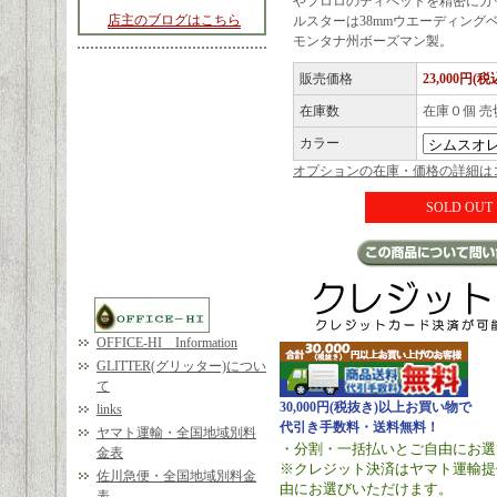
やフロロのティペットを精密にカッ
店主のブログはこちら
ルスターは38mmウエーディング
モンタナ州ボーズマン製。
販売価格
23,000円(税
在庫数
在庫０個 売
カラー
オプションの在庫・価格の詳細は
SOLD OUT
OFFICE-HI Information
GLITTER(グリッター)につい
て
30,000円(税抜き)以上お買い物で
links
代引き手数料・送料無料！
ヤマト運輸・全国地域別料
・分割・一括払いとご自由にお選
金表
※クレジット決済はヤマト運輸提
佐川急便・全国地域別料金
由にお選びいただけます。
表