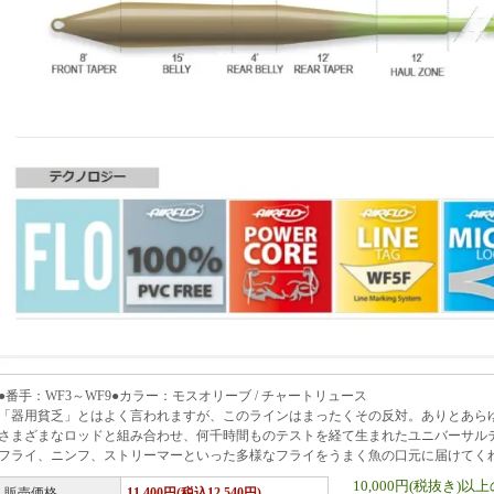
●番手：WF3～WF9●カラー：モスオリーブ / チャートリュース
「器用貧乏」とはよく言われますが、このラインはまったくその反対。ありとあら
さまざまなロッドと組み合わせ、何千時間ものテストを経て生まれたユニバーサル
フライ、ニンフ、ストリーマーといった多様なフライをうまく魚の口元に届けてく
10,000円(税抜き
販売価格
11,400円(税込12,540円)