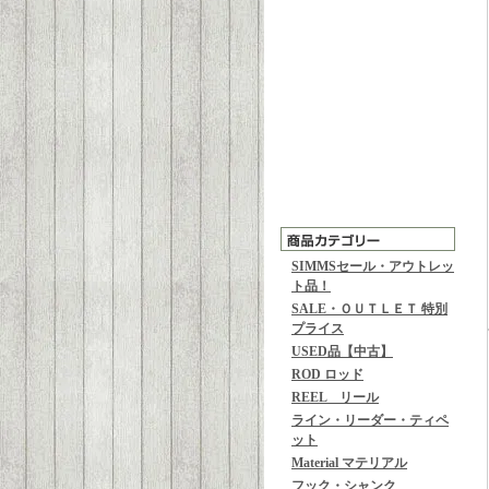
SIMMSセール・アウトレッ
ト品！
SALE・ＯＵＴＬＥＴ 特別
プライス
USED品【中古】
ROD ロッド
REEL リール
ライン・リーダー・ティペ
ット
Material マテリアル
フック・シャンク