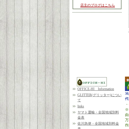
店主のブログはこちら
OFFICE-HI Information
3
GLITTER(グリッター)につい
代
て
・
links
※
ヤマト運輸・全国地域別料
由
金表
万
佐川急便・全国地域別料金
作
表