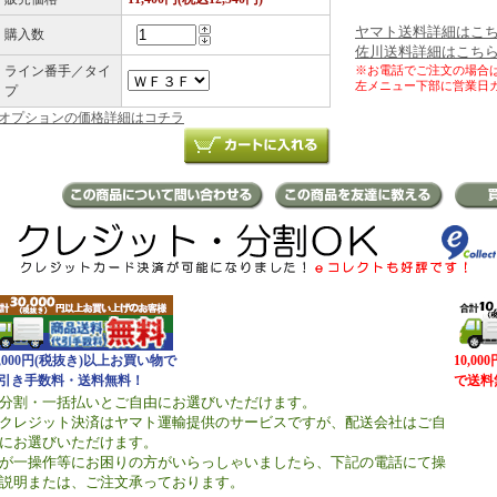
ヤマト送料詳細はこ
購入数
佐川送料詳細はこち
ライン番手／タイ
※お電話でご注文の場合
左メニュー下部に営業日
プ
オプションの価格詳細はコチラ
0,000円(税抜き)以上お買い物で
10,0
引き手数料・送料無料！
で送料
分割・一括払いとご自由にお選びいただけます。
クレジット決済はヤマト運輸提供のサービスですが、配送会社はご自
にお選びいただけます。
が一操作等にお困りの方がいらっしゃいましたら、下記の電話にて操
説明または、ご注文承っております。