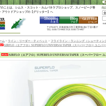
グのことは、シムス ・スコット・カムパネラプロショップ、スノーピーク等
・アウトドアショップの【グリッター】へ
ma
〒078-8271 北海道旭川市工業団地1条1丁目1番27
TEL 0166-73-4466 FAX 0166-73-4467
ーム
>
ライン・リーダー・ティペット
>
フライライン・ランニング（シューティン
AIRFLO（エアフロ）SUPERFLO UNIVERSAl TAPER（スーパーフロー ユ
AIRFLO（エアフロ）SUPERFLO UNIVERSAl TAPER（スーパーフロ