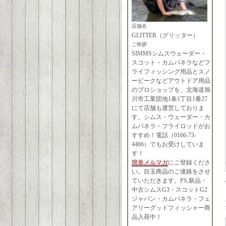
店舗名
GLITTER（グリッター）
ご挨拶
SIMMSシムスウェーダー・
スコット・カムパネラなどフ
ライフィッシング用品とスノ
ーピークなどアウトドア用品
のプロショップを、北海道旭
川市工業団地1条1丁目1番27
にて店舗も運営しておりま
す。シムス・ウェーダー・カ
ムパネラ・フライロッドがお
すすめ！電話（0166-73-
4466）でもお受けしていま
す！
簡単メルマガ
にご登録くださ
い。目玉商品のご連絡をさせ
ていただきます。PS,新品・
中古シムスG3・スコットG2
ジャパン・カムパネラ・フェ
アリーグッドフィッシャー商
品入荷中！