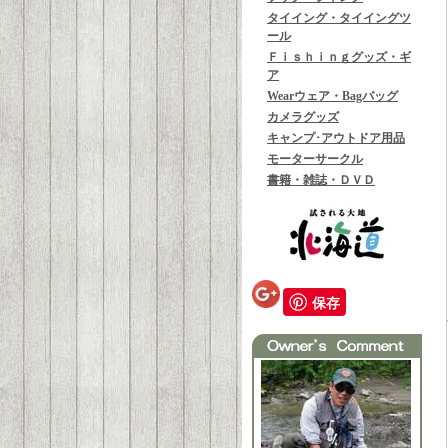
タイイング・タイイングツ
ール
Ｆｉｓｈｉｎｇグッズ・ギ
ア
Wearウェア・Bagバッグ
カメラグッズ
キャンプ･アウトドア用品
モーターサークル
書籍・雑誌・ＤＶＤ
保存