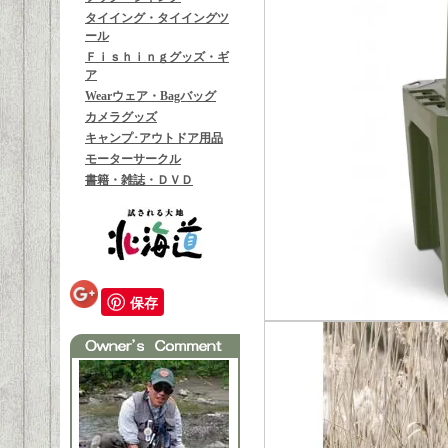
タイイング・タイイングツ
ール
Ｆｉｓｈｉｎｇグッズ・ギ
ア
Wearウェア・Bagバッグ
カメラグッズ
キャンプ･アウトドア用品
モーターサークル
書籍・雑誌・ＤＶＤ
保存