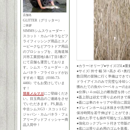
店舗名
GLITTER（グリッター）
ご挨拶
SIMMSシムスウェーダー・
スコット・カムパネラなどフ
ライフィッシング用品とスノ
ーピークなどアウトドア用品
のプロショップを、北海道旭
川市工業団地1条1丁目1番27
にて店舗も運営しておりま
●カラー/オリーブ●サイズ/25L●重量/
す。シムス・ウェーダー・カ
●サイズ/ 外寸 幅 58 ×高さ 45 ×奥行 4
ムパネラ・フライロッドがお
数日間の冒険に行く準備はできて
すすめ！電話（0166-73-
ドライアイスのみで完璧な冷却シス
4466）でもお受けしていま
獲れたての魚やバーベキューのお
す！
●分厚い 4 cm以上の断熱壁を
簡単メルマガ
にご登録くださ
●蓋上部は頑丈で滑り止め付きで
い。目玉商品のご連絡をさせ
●蓋には車のキャリアや荷台に固
ていただきます。PS,新品・
●ドレインホールは水抜きや洗浄
中古シムスG3・スコットG2
保冷時間を若干伸ばすことができ
ジャパン・カムパネラ・フェ
●濡れた手でも操作可能なゴム製
アリーグッドフィッシャー商
●強化ロックプレート付きで市販
品入荷中！
●底には滑り止め用のゴムを装着