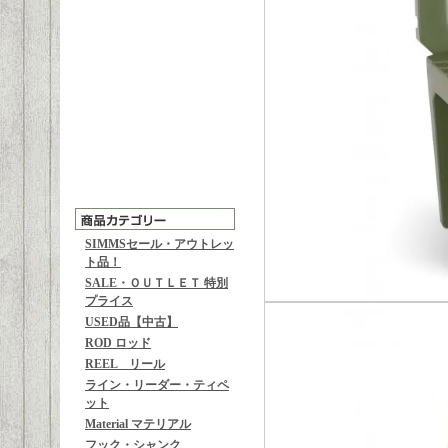
SIMMSセール・アウトレッ
ト品！
SALE・ＯＵＴＬＥＴ 特別
プライス
USED品【中古】
ROD ロッド
REEL リール
ライン・リーダー・ティペ
ット
Material マテリアル
フック・シャンク