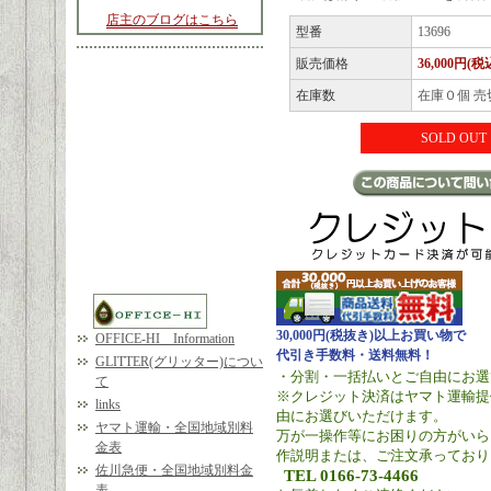
店主のブログはこちら
型番
13696
販売価格
36,000円(税
在庫数
在庫０個 売
SOLD OUT
30,000円(税抜き)以上お買い物で
OFFICE-HI Information
代引き手数料・送料無料！
GLITTER(グリッター)につい
・分割・一括払いとご自由にお選
て
※クレジット決済はヤマト運輸提
links
由にお選びいただけます。
ヤマト運輸・全国地域別料
万が一操作等にお困りの方がいら
金表
作説明または、ご注文承っており
佐川急便・全国地域別料金
TEL 0166-73-4466
表