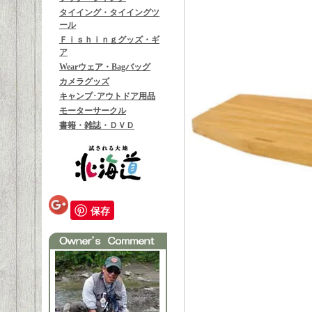
タイイング・タイイングツ
ール
Ｆｉｓｈｉｎｇグッズ・ギ
ア
Wearウェア・Bagバッグ
カメラグッズ
キャンプ･アウトドア用品
モーターサークル
書籍・雑誌・ＤＶＤ
保存