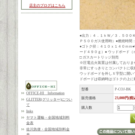
店主のブログはこちら
●出力：４．１ｋＷ／３．５００
Ｐ５００ガス使用時）●燃焼時間
●ゴトク径：４１０ｘ１４０ｍｍ
ード４９０ｇ）● ウッドボード（
□ ガスカートリッジ別売
※圧電点火装置は付属しておりま
非常にすっきりとコンパクトに収
ウッドボードを外しＸ字型に開い
ドボードは収納時はゴトクの上に
型番
P-COJ-BK
OFFICE-HI Information
販売価格
23,000円(税
GLITTER(グリッター)につい
て
購入数
links
ヤマト運輸・全国地域別料
金表
佐川急便・全国地域別料金
表