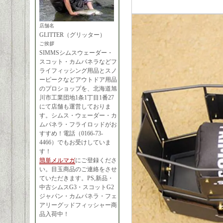
店舗名
GLITTER（グリッター）
ご挨拶
SIMMSシムスウェーダー・
スコット・カムパネラなどフ
ライフィッシング用品とスノ
ーピークなどアウトドア用品
のプロショップを、北海道旭
川市工業団地1条1丁目1番27
にて店舗も運営しておりま
す。シムス・ウェーダー・カ
ムパネラ・フライロッドがお
すすめ！電話（0166-73-
4466）でもお受けしていま
す！
簡単メルマガ
にご登録くださ
い。目玉商品のご連絡をさせ
ていただきます。PS,新品・
中古シムスG3・スコットG2
ジャパン・カムパネラ・フェ
アリーグッドフィッシャー商
品入荷中！