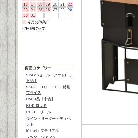
SIMMSセール・アウトレッ
ト品！
SALE・ＯＵＴＬＥＴ 特別
プライス
USED品【中古】
ROD ロッド
REEL リール
ライン・リーダー・ティペ
ット
Material マテリアル
フック・シャンク