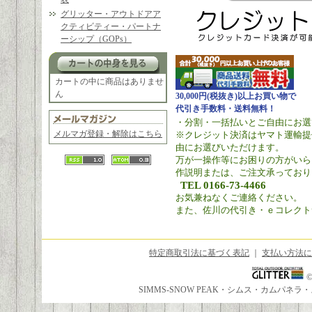
グリッター・アウトドアア
クティビティー・パートナ
ーシップ（GOPs）
カートの中に商品はありませ
ん
30,000円(税抜き)以上お買い物で
代引き手数料・送料無料！
・分割・一括払いとご自由にお選
メルマガ登録・解除はこちら
※クレジット決済はヤマト運輸提
由にお選びいただけます。
万が一操作等にお困りの方がいら
作説明または、ご注文承っており
TEL 0166-73-4466
お気兼ねなくご連絡ください。
また、佐川の代引き・ｅコレクト
特定商取引法に基づく表記
｜
支払い方法に
SIMMS-SNOW PEAK・シムス・カムパ