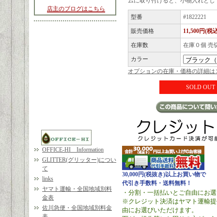
ムに取り付けると、小物入れとし
店主のブログはこちら
型番
#1822221
販売価格
11,500円(税込
在庫数
在庫０個 売
カラー
オプションの在庫・価格の詳細は
SOLD OUT
OFFICE-HI Information
GLITTER(グリッター)につい
て
30,000円(税抜き)以上お買い物で
links
代引き手数料・送料無料！
ヤマト運輸・全国地域別料
・分割・一括払いとご自由にお選
金表
※クレジット決済はヤマト運輸提
佐川急便・全国地域別料金
由にお選びいただけます。
表