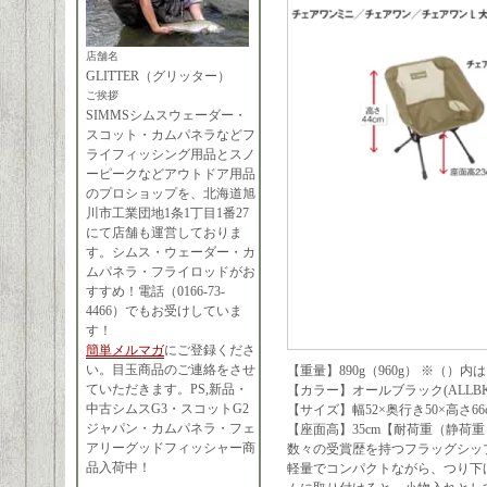
店舗名
GLITTER（グリッター）
ご挨拶
SIMMSシムスウェーダー・
スコット・カムパネラなどフ
ライフィッシング用品とスノ
ーピークなどアウトドア用品
のプロショップを、北海道旭
川市工業団地1条1丁目1番27
にて店舗も運営しておりま
す。シムス・ウェーダー・カ
ムパネラ・フライロッドがお
すすめ！電話（0166-73-
4466）でもお受けしていま
す！
簡単メルマガ
にご登録くださ
い。目玉商品のご連絡をさせ
【重量】890g（960g） ※（
ていただきます。PS,新品・
【カラー】オールブラック(ALLBK
中古シムスG3・スコットG2
【サイズ】幅52×奥行き50×高さ66
ジャパン・カムパネラ・フェ
【座面高】35cm【耐荷重（静荷重）
アリーグッドフィッシャー商
数々の受賞歴を持つフラッグシッ
品入荷中！
軽量でコンパクトながら、つり下