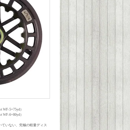
t WF-5+75yd）
t WF-6+80yd）
いていない、究極の軽量ディス