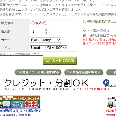
クドラグ・フライリールが「ウルトラディスク・UDLAリール」です。
革新的なデザインのフレームは極細のレベルラインでの使用も可能で、リーダーの
釣る現代的なニンフィングでの新たな基準を確立しました。
目盛り付きのマルチパッド・ドラグシステムは、ドラグテンションを広範囲で微調
10,000円(税抜き
販売価格
0円(税込0円)
ヤマト送料詳細はこ
購入数
佐川送料詳細はこち
カラー
※お電話でご注文の場合
左メニュー下部に営業日
サイズ
オプションの価格詳細はコチラ
0,000円(税抜き)以上お買い物で
10,0
引き手数料・送料無料！
で送料