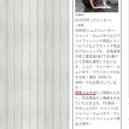
店舗名
GLITTER（グリッター）
ご挨拶
SIMMSシムスウェーダー・
スコット・カムパネラなどフ
ライフィッシング用品とスノ
ーピークなどアウトドア用品
のプロショップを、北海道旭
川市工業団地1条1丁目1番27
にて店舗も運営しておりま
す。シムス・ウェーダー・カ
ムパネラ・フライロッドがお
すすめ！電話（0166-73-
4466）でもお受けしていま
す！
簡単メルマガ
にご登録くださ
い。目玉商品のご連絡をさせ
ていただきます。PS,新品・
中古シムスG3・スコットG2
ジャパン・カムパネラ・フェ
アリーグッドフィッシャー商
品入荷中！