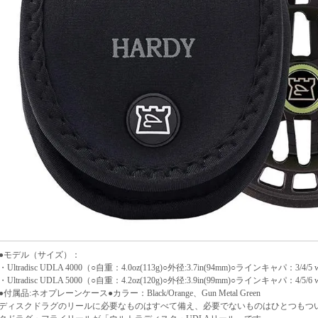
●モデル（サイズ）：
・Ultradisc UDLA 4000（○自重：4.0oz(113g)○外径:3.7in(94mm)○ラインキャパ：3/4/5 w
・Ultradisc UDLA 5000（○自重：4.2oz(120g)○外径:3.9in(99mm)○ラインキャパ：4/5/6 w
●付属品:ネオプレーンケース●カラー：Black/Orange、Gun Metal Green
ディスクドラグのリールに必要なものはすべて備え、必要でないものはひとつもつ