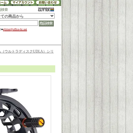
il■
glitter@office-hi.net
 UDLA（ウルトラディスクUDLA）シリ