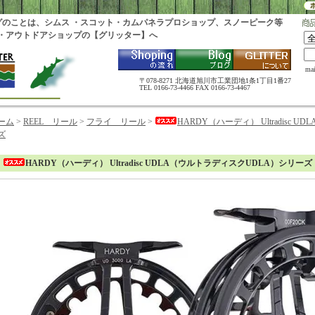
グのことは、シムス ・スコット・カムパネラプロショップ、スノーピーク等
・アウトドアショップの【グリッター】へ
ma
〒078-8271 北海道旭川市工業団地1条1丁目1番27
TEL 0166-73-4466 FAX 0166-73-4467
ーム
>
REEL リール
>
フライ リール
>
HARDY（ハーディ） Ultradisc
ズ
HARDY（ハーディ） Ultradisc UDLA（ウルトラディスクUDLA）シリーズ