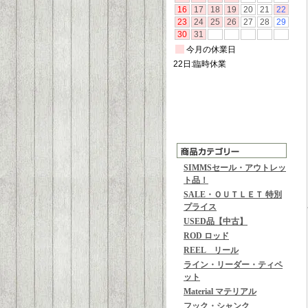
SIMMSセール・アウトレッ
ト品！
SALE・ＯＵＴＬＥＴ 特別
プライス
USED品【中古】
ROD ロッド
REEL リール
ライン・リーダー・ティペ
ット
Material マテリアル
フック・シャンク