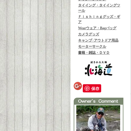
タイイング・タイイングツ
ール
Ｆｉｓｈｉｎｇグッズ・ギ
ア
Wearウェア・Bagバッグ
カメラグッズ
キャンプ･アウトドア用品
モーターサークル
書籍・雑誌・ＤＶＤ
保存