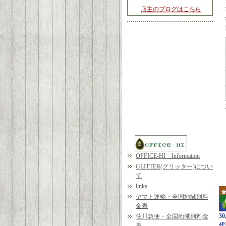
店主のブログはこちら
OFFICE-HI Information
GLITTER(グリッター)につい
て
links
ヤマト運輸・全国地域別料
金表
3
佐川急便・全国地域別料金
代
表