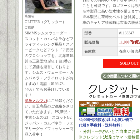
お持ちの荷締めベルトを本体のデ
ことも可能です。ロゴマークは視
※本製品は高い防水性を備えます
店舗名
※本製品に荷締めベルトは付属し
GLITTER（グリッター）
車のキャリア積載時は市販の脱落
ご挨拶
SIMMSシムスウェーダー・
型番
#1133347
スコット・カムパネラなどフ
販売価格
11,000円(税
ライフィッシング用品とスノ
ーピークなどアウトドア用品
在庫数
在庫０個 売
のプロショップを、北海道旭
川市工業団地1条1丁目1番27
SOLD OUT
にて店舗も運営しておりま
す。シムス・ウェーダー・カ
ムパネラ・フライロッドがお
すすめ！電話（0166-73-
4466）でもお受けしていま
す！
簡単メルマガ
にご登録くださ
い。目玉商品のご連絡をさせ
ていただきます。PS,新品・
中古シムスG3・スコットG2
30,000円(税抜き)以上お買い物で
ジャパン・カムパネラ・フェ
代引き手数料・送料無料！
アリーグッドフィッシャー商
・分割・一括払いとご自由にお選
品入荷中！
※クレジット決済はヤマト運輸提