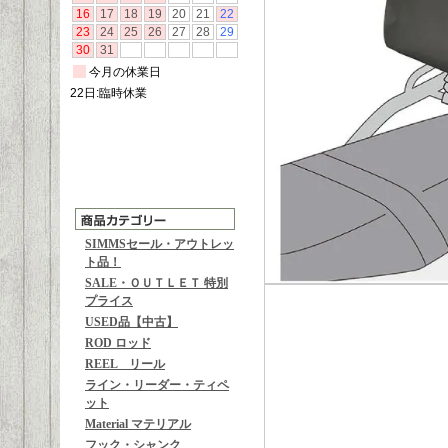
SIMMSセール・アウトレッ
ト品！
SALE・ＯＵＴＬＥＴ 特別
プライス
USED品【中古】
ROD ロッド
REEL リール
ライン・リーダー・ティペ
ット
Material マテリアル
フック・シャンク