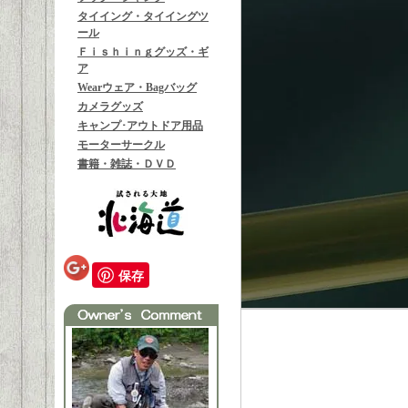
タイイング・タイイングツ
ール
Ｆｉｓｈｉｎｇグッズ・ギ
ア
Wearウェア・Bagバッグ
カメラグッズ
キャンプ･アウトドア用品
モーターサークル
書籍・雑誌・ＤＶＤ
保存