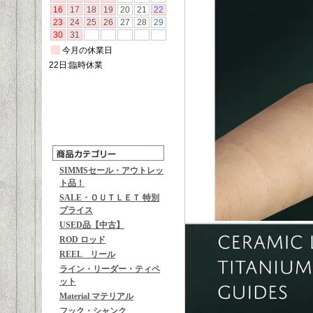
SIMMSセール・アウトレッ
ト品！
SALE・ＯＵＴＬＥＴ 特別
プライス
USED品【中古】
ROD ロッド
REEL リール
ライン・リーダー・ティペ
ット
Material マテリアル
フック・シャンク