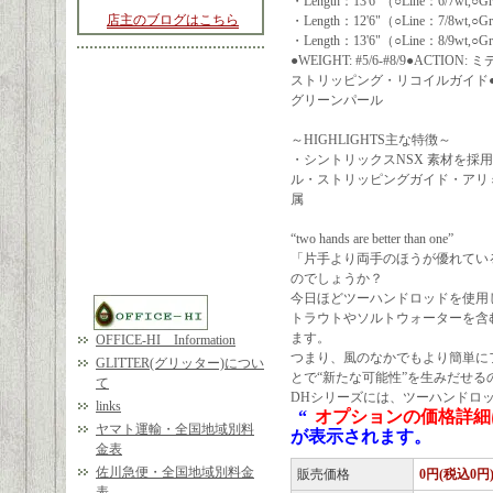
・Length：13'6"（○Line：6/7wt,○
店主のブログはこちら
・Length：12'6"（○Line：7/8wt,○
・Length：13'6"（○Line：8/9wt,○
●WEIGHT: #5/6-#8/9●ACTI
ストリッピング・リコイルガイド●ROD HA
グリーンパール
～HIGHLIGHTS主な特徴～
・シントリックスNSX 素材を
ル・ストリッピングガイド・アリ
属
“two hands are better than one”
「片手より両手のほうが優れてい
のでしょうか？
今日ほどツーハンドロッドを使用
トラウトやソルトウォーターを含
ます。
OFFICE-HI Information
つまり、風のなかでもより簡単に
GLITTER(グリッター)につい
とで“新たな可能性”を生みだせる
て
DHシリーズには、ツーハンドロ
links
“
オプションの価格詳細
ヤマト運輸・全国地域別料
が表示されます。
金表
佐川急便・全国地域別料金
販売価格
0円(税込0円
表