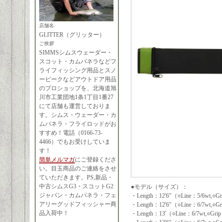
店舗名
GLITTER（グリッター）
ご挨拶
SIMMSシムスウェーダー・
スコット・カムパネラなどフ
ライフィッシング用品とスノ
ーピークなどアウトドア用品
のプロショップを、北海道旭
川市工業団地1条1丁目1番27
にて店舗も運営しておりま
す。シムス・ウェーダー・カ
ムパネラ・フライロッドがお
すすめ！電話（0166-73-
4466）でもお受けしていま
す！
簡単メルマガ
にご登録くださ
い。目玉商品のご連絡をさせ
ていただきます。PS,新品・
中古シムスG3・スコットG2
●モデル（サイズ）：
ジャパン・カムパネラ・フェ
・Length：12'6"（○Line：5/6wt,○
アリーグッドフィッシャー商
・Length：12'6"（○Line：6/7wt,○
品入荷中！
・Length：13'（○Line：6/7wt,○G