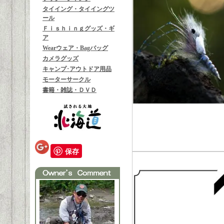
タイイング・タイイングツ
ール
Ｆｉｓｈｉｎｇグッズ・ギ
ア
Wearウェア・Bagバッグ
カメラグッズ
キャンプ･アウトドア用品
モーターサークル
書籍・雑誌・ＤＶＤ
保存