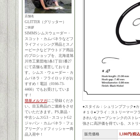
店舗名
GLITTER（グリッター）
ご挨拶
SIMMSシムスウェーダー・
スコット・カムパネラなどフ
ライフィッシング用品とスノ
ーピークなどアウトドア用品
のプロショップを、北海道旭
川市工業団地1条1丁目1番27
にて店舗も運営しておりま
す。シムス・ウェーダー・カ
ムパネラ・フライロッドがお
すすめ！電話（0166-73-
4466）でもお受けしていま
す！
簡単メルマガ
にご登録くださ
い。目玉商品のご連絡をさせ
●スタイル：シュリンプフック●カ
ていただきます。PS,新品・
＃１０●フライ：ストリーマーフ
中古シムスG3・スコットG2
きれいなカーブシャンクのストレ
ジャパン・カムパネラ・フェ
強さに高評価を得ている、ストリ
アリーグッドフィッシャー商
販売価格
1,180円(税込
品入荷中！