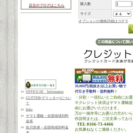
購入数
店主のブログはこちら
サイズ
オプションの価格詳細はコチラ
30,000円(税抜き)以上お買い物で
代引き手数料・送料無料！
OFFICE-HI Information
・分割・一括払いとご自由にお選
GLITTER(グリッター)につい
※クレジット決済はヤマト運輸提
て
由にお選びいただけます。
links
万が一操作等にお困りの方がいら
ヤマト運輸・全国地域別料
作説明または、ご注文承っており
金表
TEL 0166-73-4466
佐川急便・全国地域別料金
お気兼ねなくご連絡ください。
表