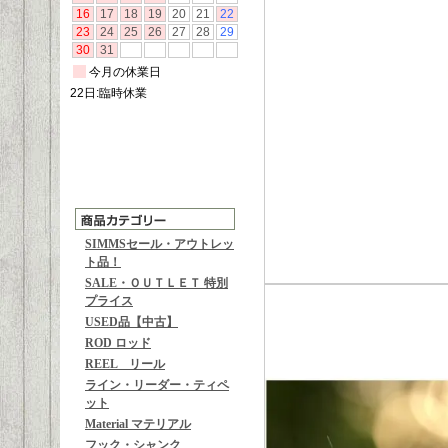
SIMMSセール・アウトレッ
ト品！
SALE・ＯＵＴＬＥＴ 特別
プライス
USED品【中古】
ROD ロッド
REEL リール
ライン・リーダー・ティペ
ット
Material マテリアル
フック・シャンク