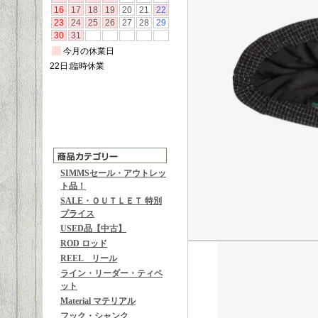
SIMMSセール・アウトレッ
ト品！
SALE・ＯＵＴＬＥＴ 特別
プライス
USED品【中古】
ROD ロッド
REEL リール
ライン・リーダー・ティペ
ット
Material マテリアル
フック・シャンク