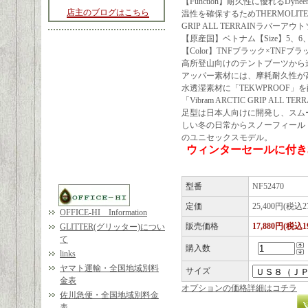
【Function】耐久性に優れるD
店主のブログはこちら
温性を確保するためTHERMOLITE
GRIP ALL TERRAINラバーア
【原産国】ベトナム【Size】5、6、7
【Color】TNFブラック×TNFブラ
高所登山向けのテントブーツから進化
アッパー素材には、摩耗耐久性が高い「
水透湿素材に「TEKWPROOF
「Vibram ARCTIC GRIP 
足型は日本人向けに開発し、スム
しい冬の日常からスノーフィール
のユニセックスモデル。
ウィンターセールに付き
型番
NF52470
定価
25,400円(税込2
OFFICE-HI Information
販売価格
17,880円(税込1
GLITTER(グリッター)につい
て
購入数
links
ヤマト運輸・全国地域別料
サイズ
金表
オプションの価格詳細はコチラ
佐川急便・全国地域別料金
表