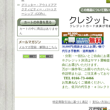
グリッター・アウトドアア
クティビティー・パートナ
ーシップ（GOPs）
カートの中に商品はありませ
ん
30,000円(税抜き)以上お買い物で
メルマガ登録・解除はこちら
代引き手数料・送料無料！
・分割・一括払いとご自由にお選
※クレジット決済はヤマト運輸提
由にお選びいただけます。
万が一操作等にお困りの方がいら
作説明または、ご注文承っており
TEL 0166-73-4466
お気兼ねなくご連絡ください。
また、佐川の代引き・ｅコレクト
特定商取引法に基づく表記
｜
支払い方法に