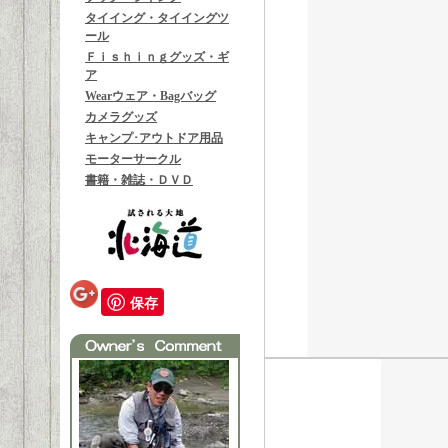
タイイング・タイイングツ
ール
Ｆｉｓｈｉｎｇグッズ・ギ
ア
Wearウェア・Bagバッグ
カメラグッズ
キャンプ･アウトドア用品
モーターサークル
書籍・雑誌・ＤＶＤ
保存