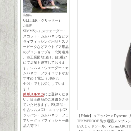
店舗名
GLITTER（グリッター）
ご挨拶
SIMMSシムスウェーダー・
スコット・カムパネラなどフ
ライフィッシング用品とスノ
ーピークなどアウトドア用品
のプロショップを、北海道旭
川市工業団地1条1丁目1番27
にて店舗も運営しておりま
す。シムス・ウェーダー・カ
ムパネラ・フライロッドがお
すすめ！電話（0166-73-
4466）でもお受けしていま
す！
簡単メルマガ
にご登録くださ
い。目玉商品のご連絡をさせ
ていただきます。PS,新品・
中古シムスG3・スコットG2
ジャパン・カムパネラ・フェ
【Fabric】＜アッパー＞Dyneem
アリーグッドフィッシャー商
TEKWPROOF 防水透湿メン
品入荷中！
EVAミッドソール、Vibram ARCTI