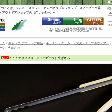
グのことは、シムス ・スコット・カムパネラプロショップ、スノーピーク等
・アウトドアショップの【グリッター】へ
ma
〒078-8271 北海道旭川市工業団地1条1丁目1番27
TEL 0166-73-4466 FAX 0166-73-4467
ーム
>
キャンプ･アウトドア用品
>
キッチン・クッカー・焚火・テーブルウェアー
ーク）火ばさみ
ｓｎｏｗ ｐｅａｋ（スノーピーク）火ばさみ