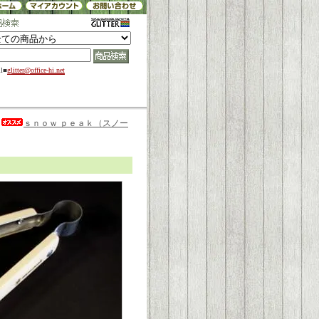
il■
glitter@office-hi.net
>
ｓｎｏｗ ｐｅａｋ（スノー