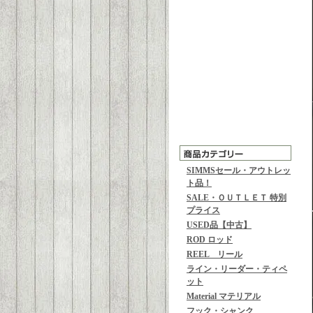
SIMMSセール・アウトレッ
ト品！
SALE・ＯＵＴＬＥＴ 特別
プライス
USED品【中古】
ROD ロッド
REEL リール
ライン・リーダー・ティペ
ット
Material マテリアル
フック・シャンク