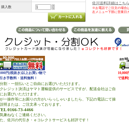
佐川送料詳細はこち
購入数
※お電話でご注文の場合
左メニュー下部に営業日
0,000円(税抜き)以上お買い物で
10,0
引き手数料・送料無料！
で送料
分割・一括払いとご自由にお選びいただけます。
クレジット決済はヤマト運輸提供のサービスですが、配送会社はご自
にお選びいただけます。
が一操作等にお困りの方がいらっしゃいましたら、下記の電話にて操
説明または、ご注文承っております。
TEL 0166-73-4466
気兼ねなくご連絡ください。
た、佐川の代引き・ｅコレクトサービスも好評です！