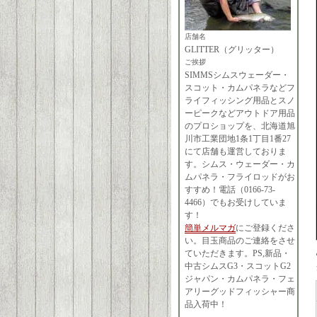
店舗名
GLITTER（グリッター）
ご挨拶
SIMMSシムスウェーダー・
スコット・カムパネラなどフ
ライフィッシング用品とスノ
ーピークなどアウトドア用品
のプロショップを、北海道旭
川市工業団地1条1丁目1番27
にて店舗も運営しておりま
す。シムス・ウェーダー・カ
ムパネラ・フライロッドがお
すすめ！電話（0166-73-
4466）でもお受けしていま
す！
簡単メルマガ
にご登録くださ
い。目玉商品のご連絡をさせ
ていただきます。PS,新品・
中古シムスG3・スコットG2
ジャパン・カムパネラ・フェ
アリーグッドフィッシャー商
品入荷中！