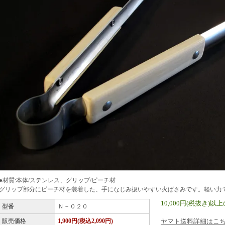
●材質:本体/ステンレス、グリップ/ピーチ材
グリップ部分にピーチ材を装着した、手になじみ扱いやすい火ばさみです。軽い力
10,000円(税抜き
型番
Ｎ－０２０
販売価格
1,900円(税込2,090円)
ヤマト送料詳細はこ