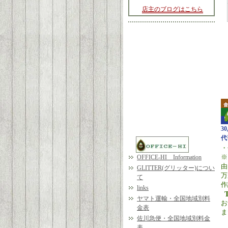
店主のブログはこちら
3
代
・
※
OFFICE-HI Information
由
GLITTER(グリッター)につい
万
て
作
links
ヤマト運輸・全国地域別料
お
金表
ま
佐川急便・全国地域別料金
表