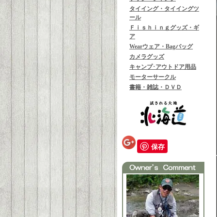
タイイング・タイイングツ
ール
Ｆｉｓｈｉｎｇグッズ・ギ
ア
Wearウェア・Bagバッグ
カメラグッズ
キャンプ･アウトドア用品
モーターサークル
書籍・雑誌・ＤＶＤ
保存