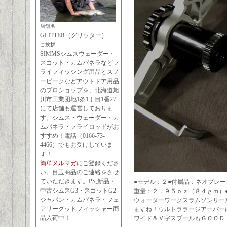
店舗名
GLITTER（グリッター）
ご挨拶
SIMMSシムスウェーダー・
スコット・カムパネラなどフ
ライフィッシング用品とスノ
ーピークなどアウトドア用品
のプロショップを、北海道旭
川市工業団地1条1丁目1番27
にて店舗も運営しておりま
す。シムス・ウェーダー・カ
ムパネラ・フライロッドがお
すすめ！電話（0166-73-
4466）でもお受けしていま
す！
簡単メルマガ
にご登録くださ
い。目玉商品のご連絡をさせ
ていただきます。PS,新品・
●モデル：２●付属品：ネオプレー
中古シムスG3・スコットG2
重量：２．９５ｏｚ（８４ｇｍ）
ジャパン・カムパネラ・フェ
ウォーターワークスラムソンリー
アリーグッドフィッシャー商
ますね！ウルトララージアーバー
品入荷中！
ワイド＆Ｖ字スプールもＧＯＯＤ