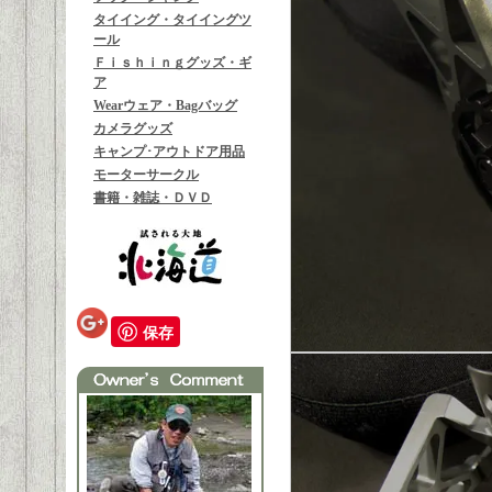
タイイング・タイイングツ
ール
Ｆｉｓｈｉｎｇグッズ・ギ
ア
Wearウェア・Bagバッグ
カメラグッズ
キャンプ･アウトドア用品
モーターサークル
書籍・雑誌・ＤＶＤ
保存