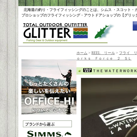
北海道の釣り・フライフィッシングのことは、シムス ・スコット・
プロショップのフライフィッシング・アウトドアショップの【グリッ
ホーム
>
REEL リール
>
フライ 
ｏｒｋｓ Ｆｏｒｃｅ ２ ＳＬ
ＴＨＥ ＷＡＴＥＲＷＯＲ