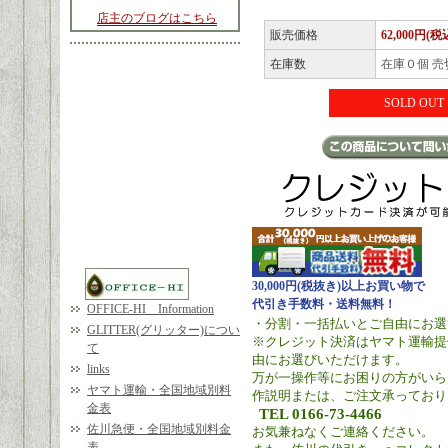
店主のブログはこちら
販売価格
62,000円(税
在庫数
在庫０個 売
SOLD OUT
30,000円(税抜き)以上お買い物で
代引き手数料・送料無料！
OFFICE-HI Information
・分割・一括払いとご自由にお選
GLITTER(グリッター)につい
※クレジット決済はヤマト運輸提
て
由にお選びいただけます。
links
万が一操作等にお困りの方がいら
ヤマト運輸・全国地域別料
作説明または、ご注文承っており
金表
TEL 0166-73-4466
佐川急便・全国地域別料金
お気兼ねなくご連絡ください。
表