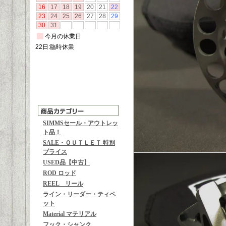
SIMMSセール・アウトレッ
ト品！
SALE・ＯＵＴＬＥＴ 特別
プライス
USED品【中古】
ROD ロッド
REEL リール
ライン・リーダー・ティペ
ット
Material マテリアル
フック・シャンク