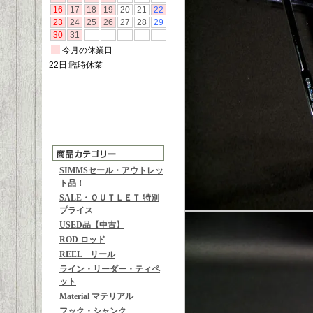
SIMMSセール・アウトレッ
ト品！
SALE・ＯＵＴＬＥＴ 特別
プライス
USED品【中古】
ROD ロッド
REEL リール
ライン・リーダー・ティペ
ット
Material マテリアル
フック・シャンク