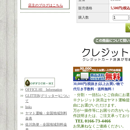
店主のブログはこちら
販売価格
5,500円(税込
購入数
30,000円(税抜き)以上お買い物で
代引き手数料・送料無料！
OFFICE-HI Information
・分割・一括払いとご自由にお選
GLITTER(グリッター)につい
※クレジット決済はヤマト運輸提
て
由にお選びいただけます。
links
万が一操作等にお困りの方がいら
ヤマト運輸・全国地域別料
作説明または、ご注文承っており
金表
TEL 0166-73-4466
佐川急便・全国地域別料金
お気兼ねなくご連絡ください。
表