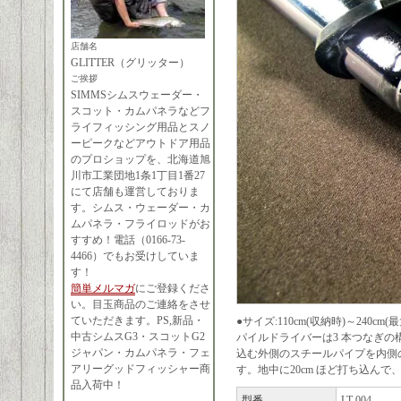
店舗名
GLITTER（グリッター）
ご挨拶
SIMMSシムスウェーダー・
スコット・カムパネラなどフ
ライフィッシング用品とスノ
ーピークなどアウトドア用品
のプロショップを、北海道旭
川市工業団地1条1丁目1番27
にて店舗も運営しておりま
す。シムス・ウェーダー・カ
ムパネラ・フライロッドがお
すすめ！電話（0166-73-
4466）でもお受けしていま
す！
簡単メルマガ
にご登録くださ
い。目玉商品のご連絡をさせ
ていただきます。PS,新品・
●サイズ:110cm(収納時)～240
中古シムスG3・スコットG2
パイルドライバーは3 本つなぎ
ジャパン・カムパネラ・フェ
込む外側のスチールパイプを内側
アリーグッドフィッシャー商
す。地中に20cm ほど打ち込ん
品入荷中！
型番
LT-004