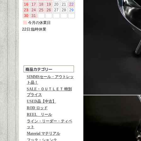
SIMMSセール・アウトレッ
ト品！
SALE・ＯＵＴＬＥＴ 特別
プライス
USED品【中古】
ROD ロッド
REEL リール
ライン・リーダー・ティペ
ット
Material マテリアル
フック・シャンク