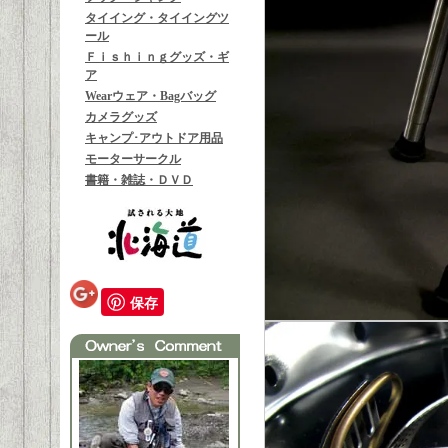
タイイング・タイイングツ
ール
Ｆｉｓｈｉｎｇグッズ・ギ
ア
Wearウェア・Bagバッグ
カメラグッズ
キャンプ･アウトドア用品
モーターサークル
書籍・雑誌・ＤＶＤ
保存