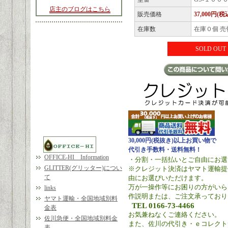
店主のブログはこちら
販売価格
37,000円(税
在庫数
在庫０個 売
SOLD OUT
30,000円(税抜き)以上お買い物で
代引き手数料・送料無料！
OFFICE-HI Information
・分割・一括払いとご自由にお選
GLITTER(グリッター)につい
※クレジット決済はヤマト運輸提
て
由にお選びいただけます。
万が一操作等にお困りの方がいら
links
作説明または、ご注文承っており
ヤマト運輸・全国地域別料
TEL 0166-73-4466
金表
お気兼ねなくご連絡ください。
佐川急便・全国地域別料金
また、佐川の代引き・ｅコレクト
表