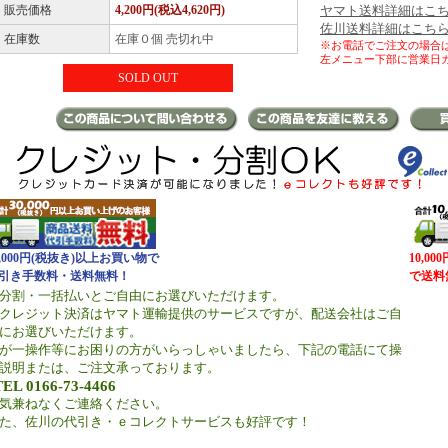
販売価格
4,200円(税込4,620円)
ヤマト送料詳細はこ
佐川送料詳細はこち
在庫数
在庫０個 売切れ中
※お電話でご注文の場合
左メニュー下部に営業日
SOLD OUT
0,000円(税抜き)以上お買い物で
10,0
引き手数料・送料無料！
で送料
分割・一括払いとご自由にお選びいただけます。
クレジット決済はヤマト運輸提供のサービスですが、配送会社はご自
にお選びいただけます。
が一操作等にお困りの方がいらっしゃいましたら、下記の電話にて操
説明または、ご注文承っております。
TEL 0166-73-4466
気兼ねなくご連絡ください。
た、佐川の代引き・ｅコレクトサービスも好評です！