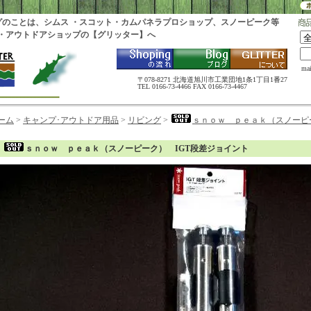
グのことは、シムス ・スコット・カムパネラプロショップ、スノーピーク等
・アウトドアショップの【グリッター】へ
ma
〒078-8271 北海道旭川市工業団地1条1丁目1番27
TEL 0166-73-4466 FAX 0166-73-4467
ーム
>
キャンプ･アウトドア用品
>
リビング
>
ｓｎｏｗ ｐｅａｋ（スノーピ
ｓｎｏｗ ｐｅａｋ（スノーピーク） IGT段差ジョイント