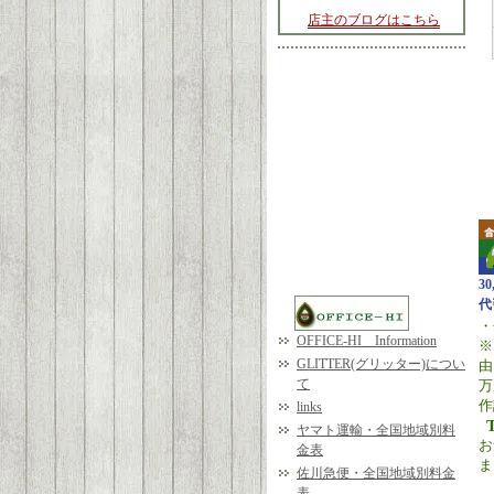
店主のブログはこちら
3
代
・
OFFICE-HI Information
※
GLITTER(グリッター)につい
由
て
万
作
links
ヤマト運輸・全国地域別料
お
金表
ま
佐川急便・全国地域別料金
表