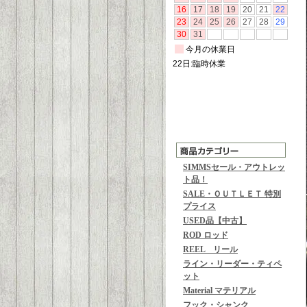
SIMMSセール・アウトレッ
ト品！
SALE・ＯＵＴＬＥＴ 特別
プライス
USED品【中古】
ROD ロッド
REEL リール
ライン・リーダー・ティペ
ット
Material マテリアル
フック・シャンク