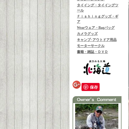
タイイング・タイイングツ
ール
Ｆｉｓｈｉｎｇグッズ・ギ
ア
Wearウェア・Bagバッグ
カメラグッズ
キャンプ･アウトドア用品
モーターサークル
書籍・雑誌・ＤＶＤ
保存