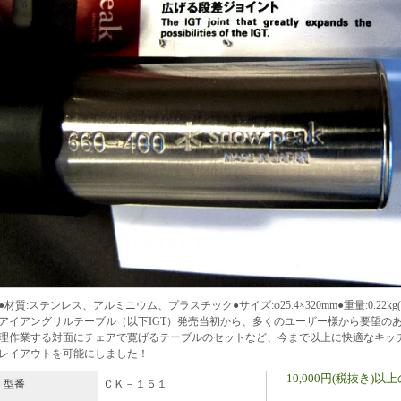
●材質:ステンレス、アルミニウム、プラスチック●サイズ:φ25.4×320mm●重量:0.22kg(×
アイアングリルテーブル（以下IGT）発売当初から、多くのユーザー様から要望の
理作業する対面にチェアで寛げるテーブルのセットなど、今まで以上に快適なキッ
レイアウトを可能にしました！
10,000円(税抜き
型番
ＣＫ－１５１