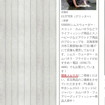
店舗名
GLITTER（グリッター）
ご挨拶
SIMMSシムスウェーダー・
スコット・カムパネラなどフ
ライフィッシング用品とスノ
ーピークなどアウトドア用品
のプロショップを、北海道旭
川市工業団地1条1丁目1番27
にて店舗も運営しておりま
す。シムス・ウェーダー・カ
ムパネラ・フライロッドがお
すすめ！電話（0166-73-
4466）でもお受けしていま
す！
簡単メルマガ
にご登録くださ
い。目玉商品のご連絡をさせ
ていただきます。PS,新品・
中古シムスG3・スコットG2
ジャパン・カムパネラ・フェ
アリーグッドフィッシャー商
品入荷中！