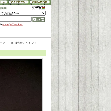
il■
glitter@office-hi.net
ーク） IGT段差ジョイント