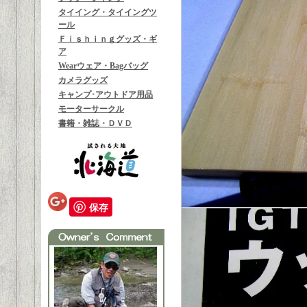
タイイング・タイイングツ
ール
Ｆｉｓｈｉｎｇグッズ・ギ
ア
Wearウェア・Bagバッグ
カメラグッズ
キャンプ･アウトドア用品
モーターサークル
書籍・雑誌・ＤＶＤ
保存