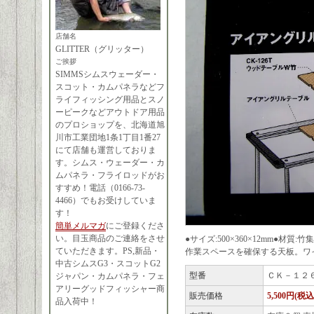
店舗名
GLITTER（グリッター）
ご挨拶
SIMMSシムスウェーダー・
スコット・カムパネラなどフ
ライフィッシング用品とスノ
ーピークなどアウトドア用品
のプロショップを、北海道旭
川市工業団地1条1丁目1番27
にて店舗も運営しておりま
す。シムス・ウェーダー・カ
ムパネラ・フライロッドがお
すすめ！電話（0166-73-
4466）でもお受けしていま
す！
簡単メルマガ
にご登録くださ
い。目玉商品のご連絡をさせ
●サイズ:500×360×12mm●材質:竹集
ていただきます。PS,新品・
作業スペースを確保する天板。ワ
中古シムスG3・スコットG2
型番
ＣＫ－１２
ジャパン・カムパネラ・フェ
アリーグッドフィッシャー商
販売価格
5,500円(税込
品入荷中！