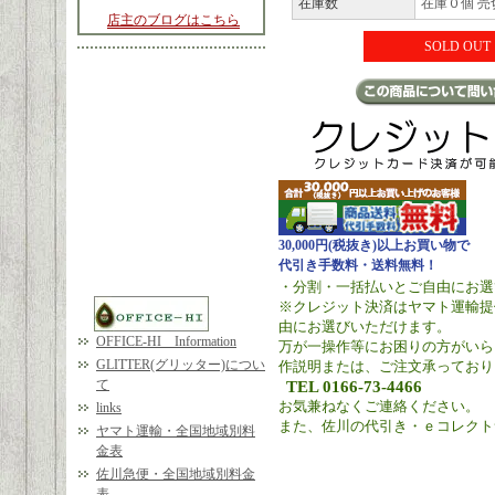
在庫数
在庫０個 売
店主のブログはこちら
SOLD OUT
30,000円(税抜き)以上お買い物で
代引き手数料・送料無料！
・分割・一括払いとご自由にお選
※クレジット決済はヤマト運輸提
由にお選びいただけます。
OFFICE-HI Information
万が一操作等にお困りの方がいら
GLITTER(グリッター)につい
作説明または、ご注文承っており
て
TEL 0166-73-4466
お気兼ねなくご連絡ください。
links
また、佐川の代引き・ｅコレクト
ヤマト運輸・全国地域別料
金表
佐川急便・全国地域別料金
表