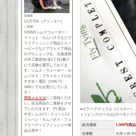
店舗名
GLITTER（グリッター）
ご挨拶
SIMMSシムスウェーダー・
スコット・カムパネラなどフ
ライフィッシング用品とスノ
ーピークなどアウトドア用品
のプロショップを、北海道旭
川市工業団地1条1丁目1番27
にて店舗も運営しておりま
す。シムス・ウェーダー・カ
ムパネラ・フライロッドがお
すすめ！電話（0166-73-
4466）でもお受けしていま
す！
簡単メルマガ
にご登録くださ
い。目玉商品のご連絡をさせ
ていただきます。PS,新品・
●カラー:ナチュラル（イエロー）
中古シムスG3・スコットG2
トッピング(テール)はサーモンフ
ジャパン・カムパネラ・フェ
販売価格
1,500円(税込
アリーグッドフィッシャー商
品入荷中！
在庫数
在庫０個 売