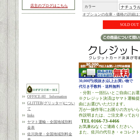
店主のブログはこちら
カラー
オプションの在庫・価格の詳細は
SOLD OUT
30,000円(税抜き)以上お買い物で
代引き手数料・送料無料！
・分割・一括払いとご自由にお選
OFFICE-HI Information
※クレジット決済はヤマト運輸提
GLITTER(グリッター)につい
由にお選びいただけます。
て
万が一操作等にお困りの方がいら
作説明または、ご注文承っており
links
TEL 0166-73-4466
ヤマト運輸・全国地域別料
お気兼ねなくご連絡ください。
金表
また、佐川の代引き・ｅコレクト
佐川急便・全国地域別料金
表