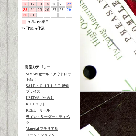
SIMMSセール・アウトレッ
ト品！
SALE・ＯＵＴＬＥＴ 特別
プライス
USED品【中古】
ROD ロッド
REEL リール
ライン・リーダー・ティペ
ット
Material マテリアル
フック・シャンク