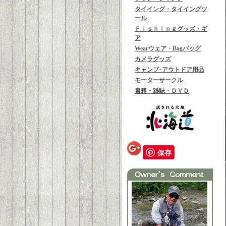
タイイング・タイイングツ
ール
Ｆｉｓｈｉｎｇグッズ・ギ
ア
Wearウェア・Bagバッグ
カメラグッズ
キャンプ･アウトドア用品
モーターサークル
書籍・雑誌・ＤＶＤ
保存