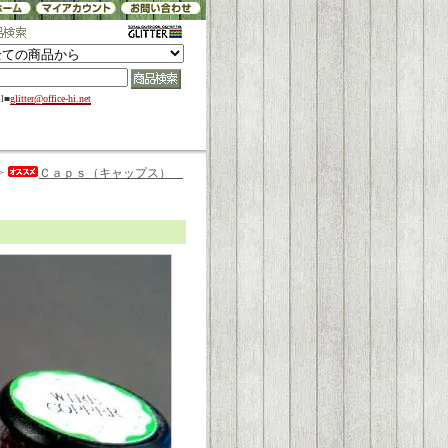
il■
glitter@office-hi.net
>
Ｃａｐｓ（キャップス）