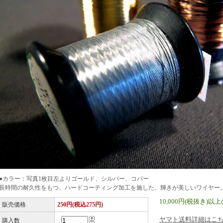
●カラー：写真1枚目左よりゴールド、シルバー、コパー
長時間の耐久性をもつ、ハードコーティング加工を施した、輝きが美しいワイヤー。
10,000円(税抜き
販売価格
250円(税込275円)
ヤマト送料詳細はこ
購入数