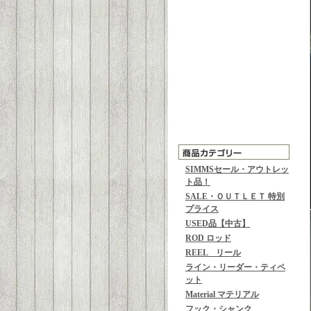
SIMMSセール・アウトレッ
ト品！
SALE・ＯＵＴＬＥＴ 特別
プライス
USED品【中古】
ROD ロッド
REEL リール
ライン・リーダー・ティペ
ット
Material マテリアル
フック・シャンク