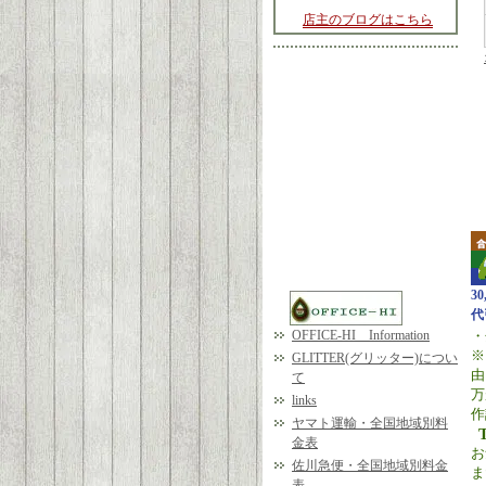
店主のブログはこちら
3
代
OFFICE-HI Information
・
※
GLITTER(グリッター)につい
由
て
万
links
作
ヤマト運輸・全国地域別料
金表
お
佐川急便・全国地域別料金
ま
表