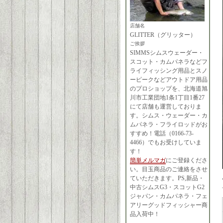
店舗名
GLITTER（グリッター）
ご挨拶
SIMMSシムスウェーダー・
スコット・カムパネラなどフ
ライフィッシング用品とスノ
ーピークなどアウトドア用品
のプロショップを、北海道旭
川市工業団地1条1丁目1番27
にて店舗も運営しておりま
す。シムス・ウェーダー・カ
ムパネラ・フライロッドがお
すすめ！電話（0166-73-
4466）でもお受けしていま
す！
簡単メルマガ
にご登録くださ
い。目玉商品のご連絡をさせ
ていただきます。PS,新品・
中古シムスG3・スコットG2
ジャパン・カムパネラ・フェ
アリーグッドフィッシャー商
品入荷中！