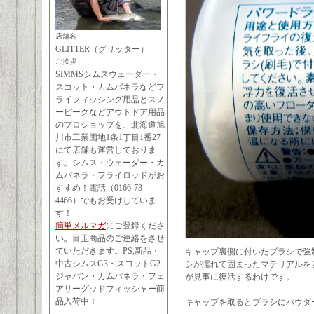
店舗名
GLITTER（グリッター）
ご挨拶
SIMMSシムスウェーダー・
スコット・カムパネラなどフ
ライフィッシング用品とスノ
ーピークなどアウトドア用品
のプロショップを、北海道旭
川市工業団地1条1丁目1番27
にて店舗も運営しておりま
す。シムス・ウェーダー・カ
ムパネラ・フライロッドがお
すすめ！電話（0166-73-
4466）でもお受けしていま
す！
簡単メルマガ
にご登録くださ
い。目玉商品のご連絡をさせ
ていただきます。PS,新品・
キャップ裏側に付いたブラシで強
中古シムスG3・スコットG2
シが濡れて固まったマテリアルを
ジャパン・カムパネラ・フェ
が見事に復活するわけです。
アリーグッドフィッシャー商
品入荷中！
キャップを取るとブラシにパウダ