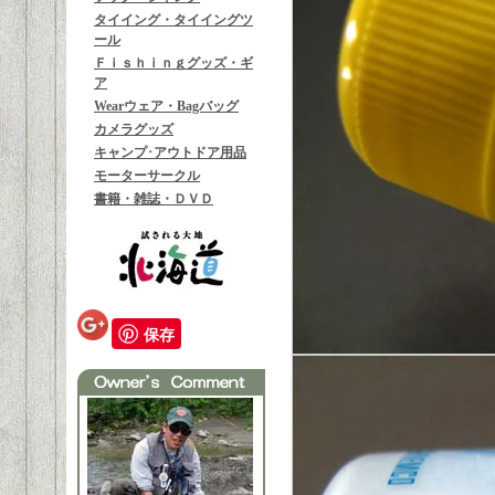
タイイング・タイイングツ
ール
Ｆｉｓｈｉｎｇグッズ・ギ
ア
Wearウェア・Bagバッグ
カメラグッズ
キャンプ･アウトドア用品
モーターサークル
書籍・雑誌・ＤＶＤ
保存