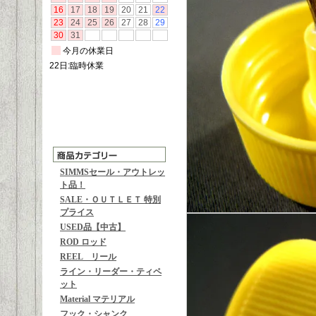
SIMMSセール・アウトレッ
ト品！
SALE・ＯＵＴＬＥＴ 特別
プライス
USED品【中古】
ROD ロッド
REEL リール
ライン・リーダー・ティペ
ット
Material マテリアル
フック・シャンク