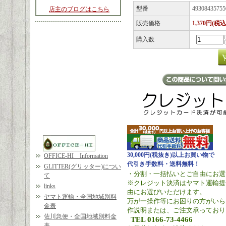
型番
49308435755
店主のブログはこちら
販売価格
1,370円(税込
購入数
30,000円(税抜き)以上お買い物で
OFFICE-HI Information
代引き手数料・送料無料！
GLITTER(グリッター)につい
・分割・一括払いとご自由にお選
て
※クレジット決済はヤマト運輸提
links
由にお選びいただけます。
ヤマト運輸・全国地域別料
万が一操作等にお困りの方がいら
金表
作説明または、ご注文承っており
佐川急便・全国地域別料金
TEL 0166-73-4466
表