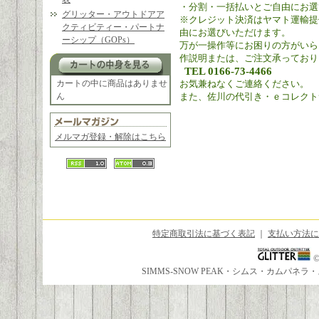
・分割・一括払いとご自由にお選
グリッター・アウトドアア
※クレジット決済はヤマト運輸提
クティビティー・パートナ
由にお選びいただけます。
ーシップ（GOPs）
万が一操作等にお困りの方がいら
作説明または、ご注文承っており
TEL 0166-73-4466
カートの中に商品はありませ
お気兼ねなくご連絡ください。
ん
また、佐川の代引き・ｅコレクト
メルマガ登録・解除はこちら
特定商取引法に基づく表記
｜
支払い方法に
SIMMS-SNOW PEAK・シムス・カムパ