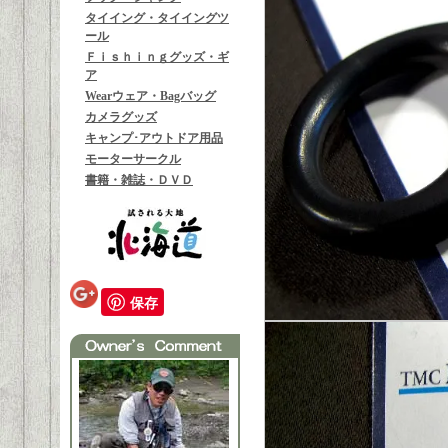
タイイング・タイイングツ
ール
Ｆｉｓｈｉｎｇグッズ・ギ
ア
Wearウェア・Bagバッグ
カメラグッズ
キャンプ･アウトドア用品
モーターサークル
書籍・雑誌・ＤＶＤ
保存