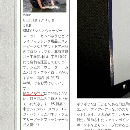
店舗名
GLITTER（グリッター）
ご挨拶
SIMMSシムスウェーダー・
スコット・カムパネラなどフ
ライフィッシング用品とスノ
ーピークなどアウトドア用品
のプロショップを、北海道旭
川市工業団地1条1丁目1番27
にて店舗も運営しておりま
す。シムス・ウェーダー・カ
ムパネラ・フライロッドがお
すすめ！電話（0166-73-
4466）でもお受けしていま
す！
簡単メルマガ
にご登録くださ
い。目玉商品のご連絡をさせ
ていただきます。PS,新品・
ギザギザな加工がしてある刃は柔
中古シムスG3・スコットG2
エルク、ディアヘアーなどのスリ
ジャパン・カムパネラ・フェ
ットします。大きめのフィンガー
アリーグッドフィッシャー商
新たに追加されたファインポイン
品入荷中！
ポイントをよりシャープにするこ