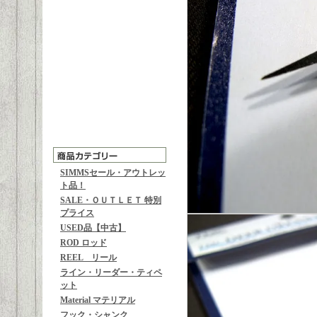
SIMMSセール・アウトレッ
ト品！
SALE・ＯＵＴＬＥＴ 特別
プライス
USED品【中古】
ROD ロッド
REEL リール
ライン・リーダー・ティペ
ット
Material マテリアル
フック・シャンク