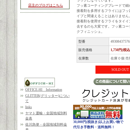
ラックになっています。
店主のブログはこちら
フッ素コーティングブレードで細
接着剤を多用するフライにはフッ
イプと間違えることはありません
接着剤を使用するフライをタイイ
去するのも大変です。フッ素コー
クフィニッシュ。
型番
49308437576
販売価格
1,750円(税込
在庫数
在庫０個 売
SOLD OUT
OFFICE-HI Information
GLITTER(グリッター)につい
て
links
ヤマト運輸・全国地域別料
金表
30,000円(税抜き)以上お買い物で
佐川急便・全国地域別料金
代引き手数料・送料無料！
表